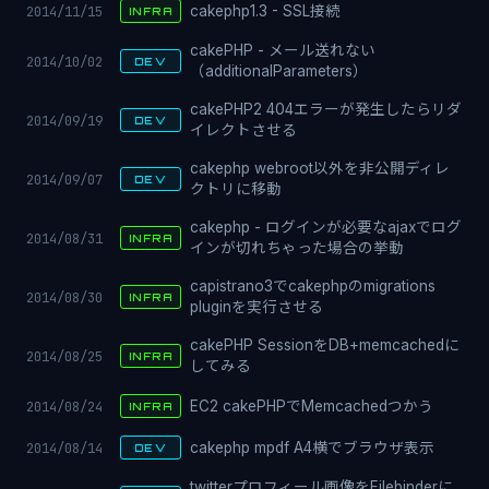
2014/11/15
cakephp1.3 - SSL接続
INFRA
cakePHP - メール送れない
2014/10/02
DEV
（additionalParameters）
cakePHP2 404エラーが発生したらリダ
2014/09/19
DEV
イレクトさせる
cakephp webroot以外を非公開ディレ
2014/09/07
DEV
クトリに移動
cakephp - ログインが必要なajaxでログ
2014/08/31
INFRA
インが切れちゃった場合の挙動
capistrano3でcakephpのmigrations
2014/08/30
INFRA
pluginを実行させる
cakePHP SessionをDB+memcachedに
2014/08/25
INFRA
してみる
2014/08/24
EC2 cakePHPでMemcachedつかう
INFRA
2014/08/14
cakephp mpdf A4横でブラウザ表示
DEV
twitterプロフィール画像をFilebinderに