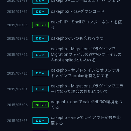
2016/01/08
cakephp - エラー画面のデザイン変更
DEV
2016/01/05
cakephp2 - csvダウンロード
DEV
cakePHP - Shellでコンポーネントを使
2015/08/05
INFRA
う
2015/08/01
cakephpでいつも忘れるやつ
DEV
cakephp - Migrationsプラグインで
2015/07/31
Migrationファイルの途中のファイルの
DEV
みnot appliedといわれる
cakephp - サブドメインとオリジナル
2015/07/13
DEV
ドメインでcookieを有効にする
cakephp - Migrationsプラグインでエラ
2015/07/04
DEV
ーになった場合の対処について
vagrant + chefでcakePHP3の環境をつ
2015/05/06
INFRA
くる
cakephp - viewでレイアウト変数を変
2015/03/08
DEV
更する