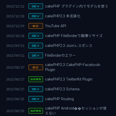
2013/12/12
cakePHP プラグイン内でモデルを使う
DEV
2013/12/10
cakePHP2.3 多言語化
DEV
2013/11/29
YouTube API
BIZ
2013/10/18
cakePHP FileBinderで画像リサイズ
DEV
2013/09/11
cakePHP2.3 Jsonレスポンス
DEV
2013/09/11
FileBinderのエラー
DEV
cakePHP2.3 CakePHP-Facebook-
2013/08/17
BIZ
Plugin
2013/08/17
cakePHP2.3 TwitterKit Plugin
INFRA
2013/08/17
cakePHP2.3 Schema
DEV
2013/08/15
cakePHP Routing
DEV
cakePHP Android��セッションが使
2013/08/15
INFRA
えない