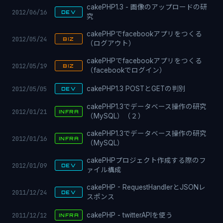
cakePHP1.3 - 画像のアップロードの研
2012/06/16
DEV
究
cakePHPでfacebookアプリをつくる
2012/05/24
BIZ
（ログアウト）
cakePHPでfacebookアプリをつくる
2012/05/19
BIZ
（facebookでログイン）
2012/05/05
cakePHP1.3 POSTとGETの判別
DEV
cakePHP1.3でデータベース操作の研究
2012/01/21
INFRA
（MySQL）（２）
cakePHP1.3でデータベース操作の研究
2012/01/16
INFRA
（MySQL）
cakePHPプロジェクト作成する際のフ
2012/01/09
DEV
ァイル構成
cakePHP - RequestHandlerとJSONレ
2011/12/24
DEV
スポンス
2011/12/12
cakePHP - twitterAPIを使う
INFRA