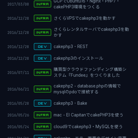
GCPでUbuntu16・Nginx・PHP7・
2017/03/08
INFRA
cakePHP3環境をつくる
2016/12/28
さくらVPSでcakephp3を動かす
INFRA
さくらレンタルサーバでcakephp3を動
2016/12/28
INFRA
かす
2016/12/28
cakephp3 - REST
DEV
2016/12/28
cakephp3のインストール
DEV
購買型クラウドファンディング構築シ
2016/07/11
INFRA
ステム『Fundee』をつくりました
cakephp2 - database.phpの情報で
2016/06/21
INFRA
mysqlのpdoで接続する
2016/05/28
cakephp3 - Bake
DEV
2016/05/26
mac - El CapitanでcakePHP3を使う
INFRA
2016/05/24
cloud9でcakephp3・MySQLを使う
INFRA