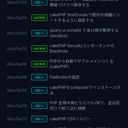
2014/07/04
DEV
関連づけつつ保存する
cakePHP findのorderで配列の順番にソ
2014/06/24
INFRA
ートするように設定する
jquery ui sortable で並び順を取得する
2014/06/24
DEV
(serialize)
cakePHP Securityコンポーネントの
2014/06/11
INFRA
Blackhole
PHPから自動でサブドメインつくる
2014/06/08
INFRA
(cakePHP)
2014/06/08
FileBinderの設定
DEV
cakePHPをcomposerでインストールす
2014/05/08
DEV
る
PHP 全角半角どちらでもOKで、空白区
2014/04/29
DEV
切りで絞り込む検索
2014/04/27
cakePHP CSVヘルパー
DEV