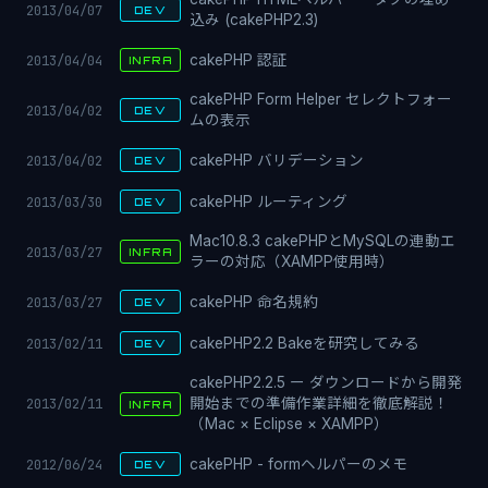
2013/04/07
DEV
込み (cakePHP2.3)
2013/04/04
cakePHP 認証
INFRA
cakePHP Form Helper セレクトフォー
2013/04/02
DEV
ムの表示
2013/04/02
cakePHP バリデーション
DEV
2013/03/30
cakePHP ルーティング
DEV
Mac10.8.3 cakePHPとMySQLの連動エ
2013/03/27
INFRA
ラーの対応（XAMPP使用時）
2013/03/27
cakePHP 命名規約
DEV
2013/02/11
cakePHP2.2 Bakeを研究してみる
DEV
cakePHP2.2.5 ー ダウンロードから開発
2013/02/11
開始までの準備作業詳細を徹底解説！
INFRA
（Mac × Eclipse × XAMPP）
2012/06/24
cakePHP - formヘルパーのメモ
DEV