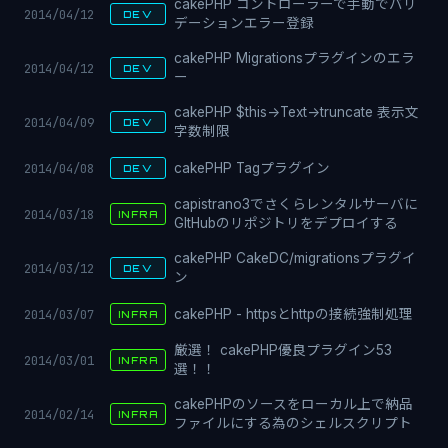
cakePHP コントローラーで手動でバリ
2014/04/12
DEV
デーションエラー登録
cakePHP Migrationsプラグインのエラ
2014/04/12
DEV
ー
cakePHP $this->Text->truncate 表示文
2014/04/09
DEV
字数制限
2014/04/08
cakePHP Tagプラグイン
DEV
capistrano3でさくらレンタルサーバに
2014/03/18
INFRA
GItHubのリポジトリをデプロイする
cakePHP CakeDC/migrationsプラグイ
2014/03/12
DEV
ン
2014/03/07
cakePHP - httpsとhttpの接続強制処理
INFRA
厳選！ cakePHP優良プラグイン53
2014/03/01
INFRA
選！！
cakePHPのソースをローカル上で納品
2014/02/14
INFRA
ファイルにする為のシェルスクリプト