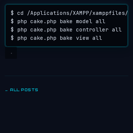
$ 
cd
/
Applications
/
XAMPP
/
xamppfiles
/
h
$ 
php
cake
.
php
bake
model
all
$ 
php
cake
.
php
bake
controller
all
$ 
php
cake
.
php
bake
view
all
← ALL POSTS