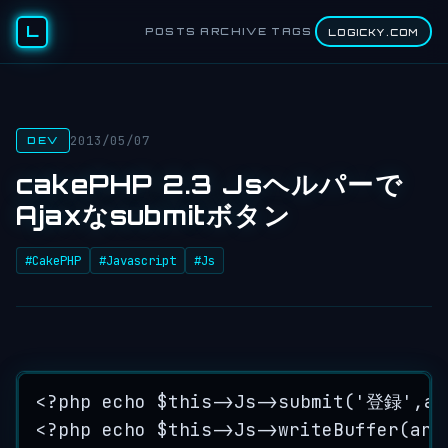
L
POSTS
ARCHIVE
TAGS
LOGICKY.COM
2013/05/07
DEV
cakePHP 2.3 Jsヘルパーで
Ajaxなsubmitボタン
#CakePHP
#Javascript
#Js
<?
php
echo
$this->
Js
->
submit
(
'
登録
'
,
ar
<?
php
echo
$this->
Js
->
writeBuffer
(
arr