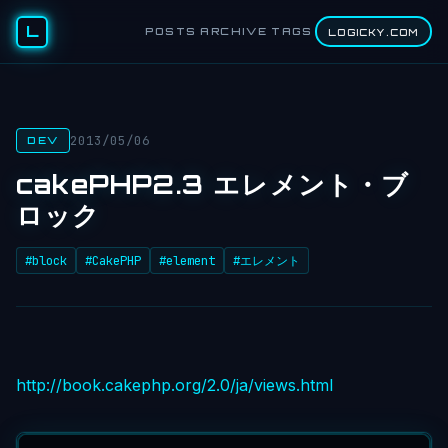
L
POSTS
ARCHIVE
TAGS
LOGICKY.COM
2013/05/06
DEV
cakePHP2.3 エレメント・ブ
ロック
#block
#CakePHP
#element
#エレメント
http://book.cakephp.org/2.0/ja/views.html