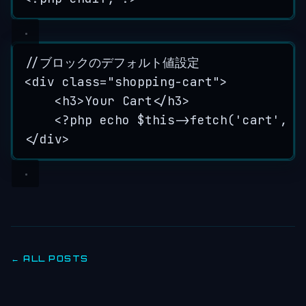
//ブロックのデフォルト値設定
<
div
class
=
"
shopping-cart
"
>
<
h3
>
Your Cart
</
h3
>
<?php echo $this->fetch('cart', '
</
div
>
← ALL POSTS