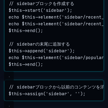
// sidebarブロックを作成する
$this
->
start
(
'
sidebar
'
);
echo
$this
->
element
(
'
sidebar/recent_t
echo
$this
->
element
(
'
sidebar/recent_c
$this
->
end
();
// sidebarの末尾に追加する
$this
->
append
(
'
sidebar
'
);
echo
$this
->
element
(
'
sidebar/popular_
$this
->
end
();
// sidebarブロックから以前のコンテンツを消
$this
->
assign
(
'
sidebar
'
, 
''
);