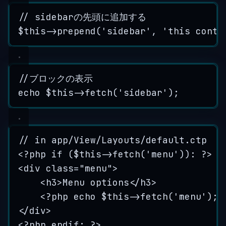
// sidebarの先頭に追加する
$this
->
prepend
(
'
sidebar
'
, 
'
this conte
//ブロックの表示
echo
$this
->
fetch
(
'
sidebar
'
);
// in app/View/Layouts/default.ctp
<?
php
if
 (
$this
->
fetch
(
'
menu
'
))
:
?>
<
div
class
=
"
menu
"
>
<
h3
>
Menu options
</
h3
>
<?php echo $this->fetch('menu'); 
</
div
>
<?
php
endif
; 
?>