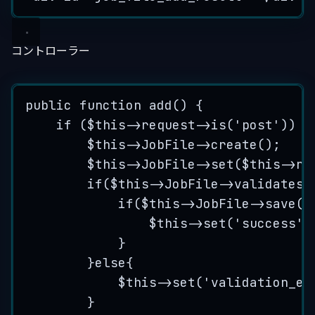
コントローラー
public
function
add
()
 {
if
 (
$this->
request
->
is
(
'
post
'
)) {
$this->
JobFile
->
create
();
$this->
JobFile
->
set
(
$this->
re
if
(
$this->
JobFile
->
validates
(
if
(
$this->
JobFile
->
save
(
$
$this->
set
(
'
success
'
,
}
}
else
{
$this->
set
(
'
validation_er
}