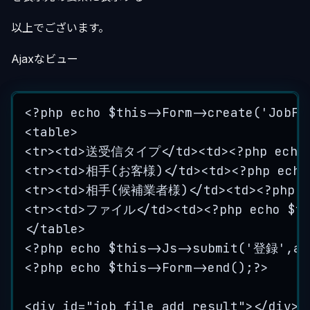
以上でございます。
Ajaxなビュー
<?
php
echo
$this->
Form
->
create
(
'
JobFi
<
table
>
<
tr
><
td
>
送受信タイプ
</
td
><
td
><?
php
echo
<
tr
><
td
>
相手
(
お客様
)
</
td
><
td
><?
php
echo
<
tr
><
td
>
相手
(
候補業者様
)
</
td
><
td
><?
php
<
tr
><
td
>
ファイル
</
td
><
td
><?
php
echo
$t
</
table
>
<?
php
echo
$this->
Js
->
submit
(
'
登録
'
,
ar
<?
php
echo
$this->
Form
->
end
();
?>
<
div
id
=
"
job_file_add_result
"
></
div
>