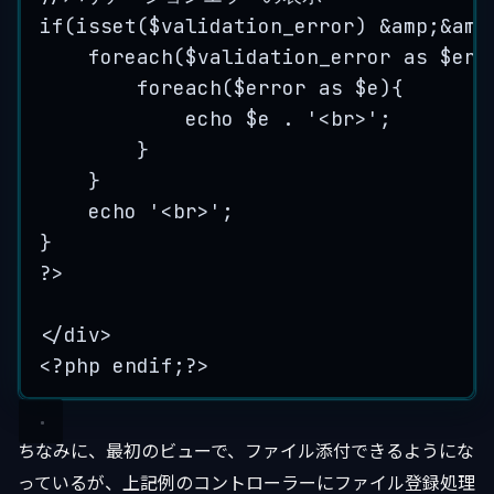
if
(
isset
($
validation_error
) 
&
amp
;
&
amp
foreach
(
$validation_error
as
$err
foreach
(
$error
as
$e
){
echo
$e
.
'
<br>
'
;
}
}
echo
'
<br>
'
;
}
?>
</
div
>
<?
php
endif
;
?>
ちなみに、最初のビューで、ファイル添付できるようにな
っているが、上記例のコントローラーにファイル登録処理