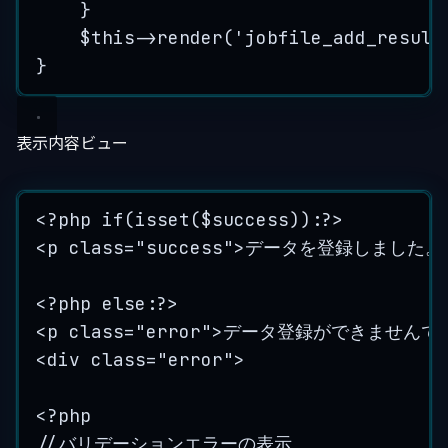
}
$this->
render
(
'
jobfile_add_result
}
表示内容ビュー
<?
php
if
(
isset
($
success
))
:?>
<
p
class=
"
success
"
>
データを登録しました。
<?
php
else
:?>
<
p
class=
"
error
"
>
データ登録ができませんで
<
div
class=
"
error
"
>
<?
php
//バリデーションエラーの表示