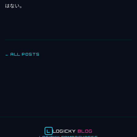
はない。
← ALL POSTS
L
LOGICKY
BLOG