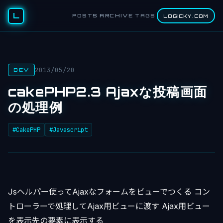
L
POSTS
ARCHIVE
TAGS
LOGICKY.COM
2013/05/20
DEV
cakePHP2.3 Ajaxな投稿画面
の処理例
#CakePHP
#Javascript
Jsヘルパー使ってAjaxなフォームをビューでつくる コン
トローラーで処理してAjax用ビューに渡す Ajax用ビュー
を表示先の要素に表示する