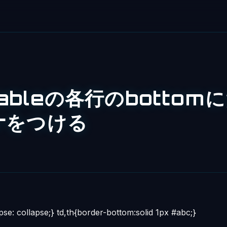
tableの各行のbottom
erをつける
pse: collapse;} td,th{border-bottom:solid 1px #abc;}