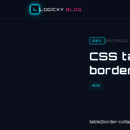
L
LOGICKY
BLOG
2013/05/22
DEV
CSS 
bord
#CSS
table{border-colla