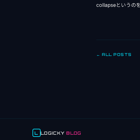
collapseとい
← ALL POSTS
L
LOGICKY
BLOG