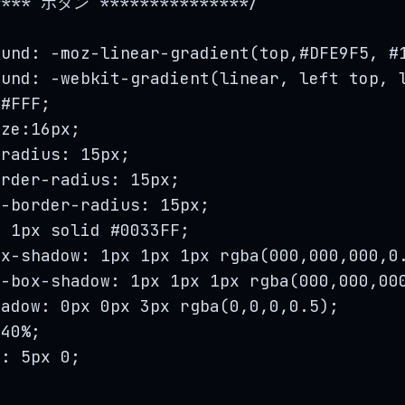
**** ボタン ***************/
ound: 
-
moz
-
linear
-
gradient
(
top
,#
DFE9F5
, #
ound: 
-
webkit
-
gradient
(
linear
, 
left
top
, 
 #
FFF
;
ize:16
px
;
-
radius: 15
px
;
order
-
radius: 15
px
;
t
-
border
-
radius: 15
px
;
: 1
px
solid
 #0033
FF
;
ox
-
shadow: 1
px
 1
px
 1
px
rgba
(
000
,
000
,
000
,
0
t
-
box
-
shadow: 1
px
 1
px
 1
px
rgba
(
000
,
000
,
00
hadow: 0
px
 0
px
 3
px
rgba
(
0
,
0
,
0
,
0.5
);
 
40
%
;
g: 5
px
0
;