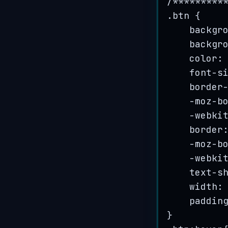
/*********
.
btn
 {
backgr
backgr
color:
font
-
s
border
-
moz
-
b
-
webki
border
-
moz
-
b
-
webki
text
-
s
width:
paddin
}