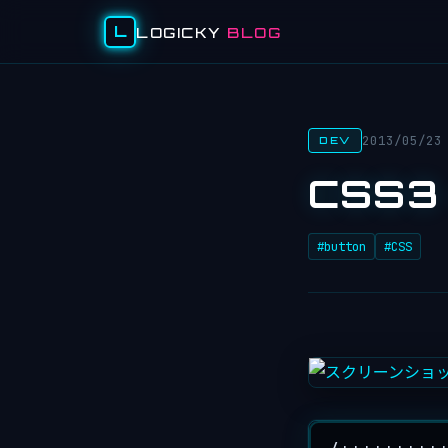
L
LOGICKY
BLOG
2013/05/23
DEV
CSS
#button
#CSS