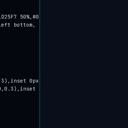
1
D25F7
50
%
,#0020
A3
50
%
,#0039
FE
);
left
bottom
, 
from
(#
DFE9F5
), 
color
-
stop
(
0.
.3
),
inset
 0
px
 0
px
 3
px
rgba
(
255
,
255
,
255
,
0.
0
,
0.3
),
inset
 0
px
 0
px
 3
px
rgba
(
255
,
255
,
255