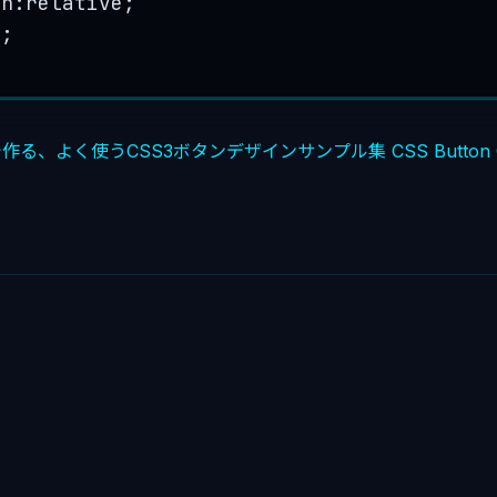
on:
relative
;
x
;
で作る、よく使うCSS3ボタンデザインサンプル集
CSS Button 