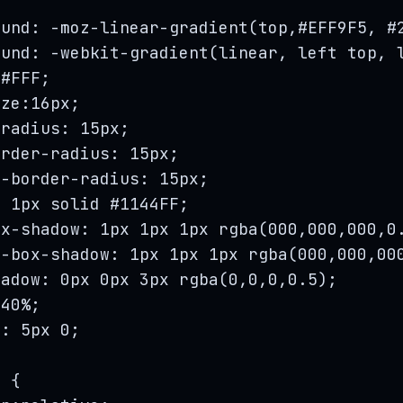
{
ound: 
-
moz
-
linear
-
gradient
(
top
,#
EFF9F5
, #
ound: 
-
webkit
-
gradient
(
linear
, 
left
top
, 
 #
FFF
;
ize:16
px
;
-
radius: 15
px
;
order
-
radius: 15
px
;
t
-
border
-
radius: 15
px
;
: 1
px
solid
 #1144
FF
;
ox
-
shadow: 1
px
 1
px
 1
px
rgba
(
000
,
000
,
000
,
0
t
-
box
-
shadow: 1
px
 1
px
 1
px
rgba
(
000
,
000
,
00
hadow: 0
px
 0
px
 3
px
rgba
(
0
,
0
,
0
,
0.5
);
 
40
%
;
g: 5
px
0
;
e
 {