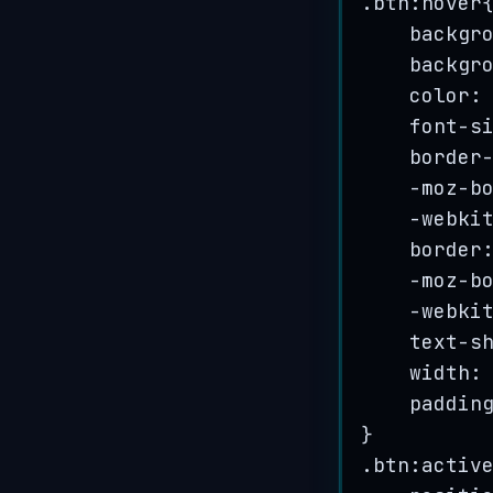
.
btn
:
hover
backgr
backgr
color:
font
-
s
border
-
moz
-
b
-
webki
border
-
moz
-
b
-
webki
text
-
s
width:
paddin
}
.
btn
:
activ