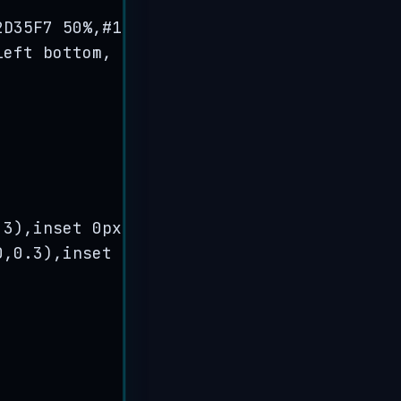
2
D35F7
50
%
,#1030
B3
50
%
,#1049
FE
);
left
bottom
, 
from
(#
EFF9F5
), 
color
-
stop
(
0.
.3
),
inset
 0
px
 0
px
 3
px
rgba
(
255
,
255
,
255
,
0.
0
,
0.3
),
inset
 0
px
 0
px
 3
px
rgba
(
255
,
255
,
255