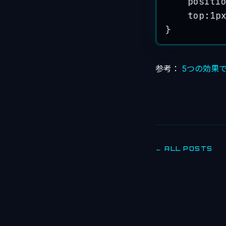
positi
top:1
p
}
参考：
5つの効果
← ALL POSTS