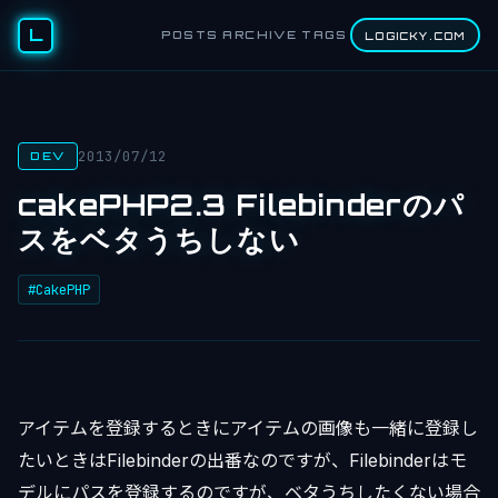
L
POSTS
ARCHIVE
TAGS
LOGICKY.COM
2013/07/12
DEV
cakePHP2.3 Filebinderのパ
スをベタうちしない
#CakePHP
アイテムを登録するときにアイテムの画像も一緒に登録し
たいときはFilebinderの出番なのですが、Filebinderはモ
デルにパスを登録するのですが、ベタうちしたくない場合