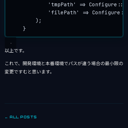
'
tmpPath
'
=>
Configure
::
r
'
filePath
'
=>
Configure
::
);
}
以上です。
これで、開発環境と本番環境でパスが違う場合の最小限の
変更ですむと思います。
← ALL POSTS