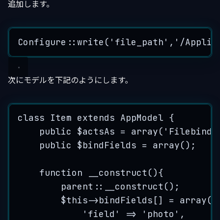
追加します。
Configure
::
write
(
'
file_path
'
,
'
/Applic
次にモデルを下記のようにします。
class
Item
extends
AppModel
 {
public
$actsAs
=
array
(
'
Filebinde
public
$bindFields
=
array
();
function
__construct
()
{
parent
::
__construct
();
$this->
bindFields
[] 
=
array
(
'
field
'
=>
'
photo
'
,