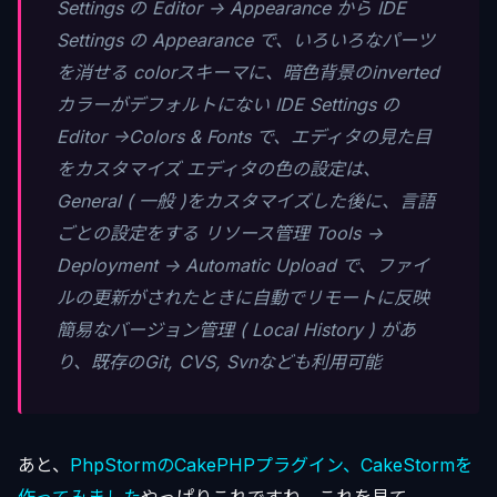
Settings の Editor -> Appearance から IDE
Settings の Appearance で、いろいろなパーツ
を消せる colorスキーマに、暗色背景のinverted
カラーがデフォルトにない IDE Settings の
Editor ->Colors & Fonts で、エディタの見た目
をカスタマイズ エディタの色の設定は、
General ( 一般 )をカスタマイズした後に、言語
ごとの設定をする リソース管理 Tools ->
Deployment -> Automatic Upload で、ファイ
ルの更新がされたときに自動でリモートに反映
簡易なバージョン管理 ( Local History ) があ
り、既存のGit, CVS, Svnなども利用可能
あと、
PhpStormのCakePHPプラグイン、CakeStormを