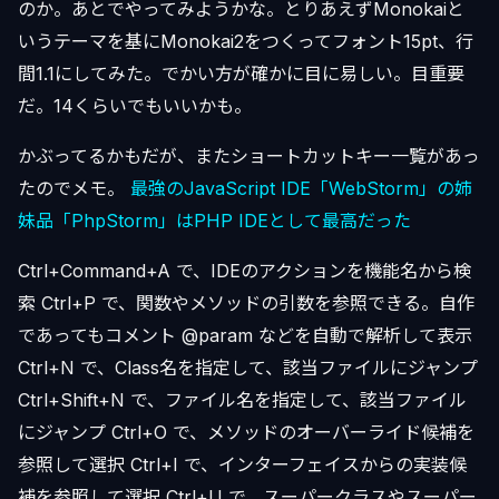
のか。あとでやってみようかな。とりあえずMonokaiと
いうテーマを基にMonokai2をつくってフォント15pt、行
間1.1にしてみた。でかい方が確かに目に易しい。目重要
だ。14くらいでもいいかも。
かぶってるかもだが、またショートカットキー一覧があっ
たのでメモ。
最強のJavaScript IDE「WebStorm」の姉
妹品「PhpStorm」はPHP IDEとして最高だった
Ctrl+Command+A で、IDEのアクションを機能名から検
索 Ctrl+P で、関数やメソッドの引数を参照できる。自作
であってもコメント @param などを自動で解析して表示
Ctrl+N で、Class名を指定して、該当ファイルにジャンプ
Ctrl+Shift+N で、ファイル名を指定して、該当ファイル
にジャンプ Ctrl+O で、メソッドのオーバーライド候補を
参照して選択 Ctrl+I で、インターフェイスからの実装候
補を参照して選択 Ctrl+U で、スーパークラスやスーパー