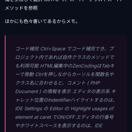
メソッドを参照
ほかにも色々書いてあるからメモ。
コード補完 Ctrl+Space でコード補完でき、プ
ロジェクト内であれば自作クラスのメソッドで
も利用可能 HTML編集中のZenCodingはTabキ
ーで発動 Ctrlを押しながらカーソルを関数名や
クラス名に合わせると、コメント ( PHP
Document ) の情報を表示 エディタの表示系 キ
ャレット位置のIndentifierハイライトするのは、
IDE Settings の Editor の Highlight usages of
element at caret でON/OFF エディタの行番号
やホワイトスペースを表示するのは、IDE