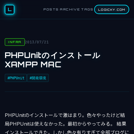
L
POSTS
ARCHIVE
TAGS
LOGICKY.COM
2013/07/21
INFRA
PHPUnitのインストール
XAMPP MAC
#PHPUnit
#開発環境
PHPUnitのインストールで激はまり。色々やったけど結
局PHPUnitは使えなかった。最初からやってみる。 結果
インストールできた。しかし色々有りすぎて全部ブログに