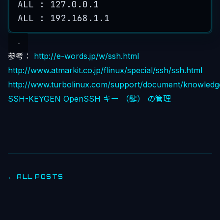
ALL : 
127.0
.
0.1
ALL : 
192.168
.
1.1
参考：
http://e-words.jp/w/ssh.html
http://www.atmarkit.co.jp/flinux/special/ssh/ssh.html
http://www.turbolinux.com/support/document/knowledg
SSH-KEYGEN
OpenSSH キー （鍵） の管理
← ALL POSTS