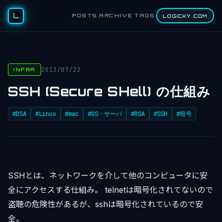
L
POSTS
ARCHIVE
TAGS
LOGICKY.COM
2013/07/22
INFRA
SSH (Secure SHell) の仕組み
#DSA
#Linux
#mac
#OS・サーバ
#RSA
#SSH
#暗号
SSHとは、ネットワークを介して他のコンピュータに安
全にアクセスする仕組み。 telnetは暗号化されてないので
盗聴の危険性があるが、sshは暗号化されているので安
全。