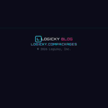
L
LOGICKY
BLOG
LOGICKY.COM
PACKAGES
© 2026 Logicky, Inc.