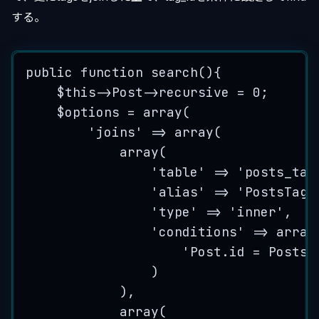
する。
public
function
search
()
{
$this->
Post
->
recursive
=
0
;
$options
=
array
(
'
joins
'
=>
array
(
array
(
'
table
'
=>
'
posts_tag
'
alias
'
=>
'
PostsTag
'
'
type
'
=>
'
inner
'
,
'
conditions
'
=>
array
'
Post.id = PostsT
)
),
array
(