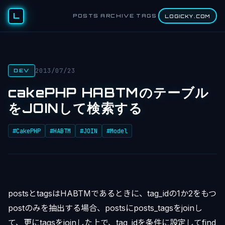
L
POSTS
ARCHIVE
TAGS
LOGICKY.COM
2013/07/23
DEV
cakePHP HABTMのテーブル
をJOINして検索する
#CakePHP
#HABTM
#JOIN
#Model
postsとtagsはHABTMであるときに、tag_idの1か2をもつ
postのみを抽出する場合、postsにposts_tagsをjoinし
て、更にtagsをjoinした上で、tag_idを条件に設定してfind