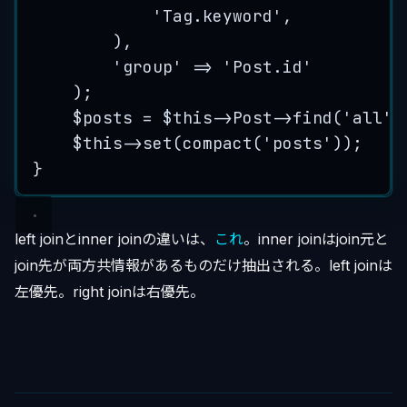
'
Tag.keyword
'
,
),
'
group
'
=>
'
Post.id
'
);
$posts
=
$this->
Post
->
find
(
'
all
'
,
$this->
set
(
compact
(
'
posts
'
));
}
left joinとinner joinの違いは、
これ
。inner joinはjoin元と
join先が両方共情報があるものだけ抽出される。left joinは
左優先。right joinは右優先。