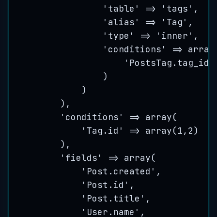
'
table
'
=>
'
tags
'
,
'
alias
'
=>
'
Tag
'
,
'
type
'
=>
'
inner
'
,
'
conditions
'
=>
array
'
PostsTag.tag_id 
)
)
),
'
conditions
'
=>
array
(
'
Tag.id
'
=>
array
(
1
,
2
)
),
'
fields
'
=>
array
(
'
Post.created
'
,
'
Post.id
'
,
'
Post.title
'
,
'
User.name
'
,