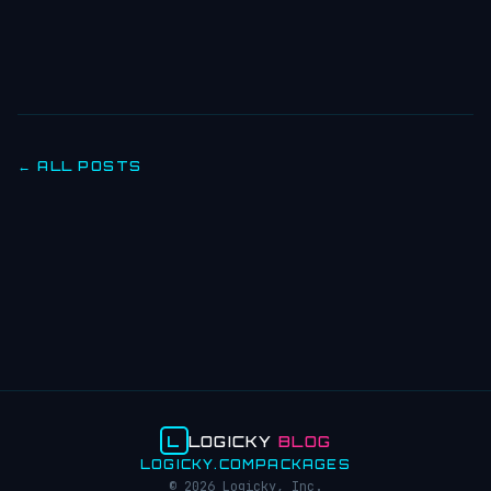
← ALL POSTS
L
LOGICKY
BLOG
LOGICKY.COM
PACKAGES
© 2026 Logicky, Inc.