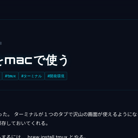
8
をmacで使う
#tmux
#ターミナル
#開発環境
らった。 ターミナルが１つのタブで沢山の画面が使えるように
保存しておいてくれる。
には、 brew install tmux とやる。