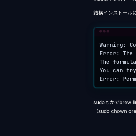
結構インストール
Warning:
C
Error:
The
The
formul
You
can
tr
Error: Per
sudoとかでbrew
（sudo chown ore: