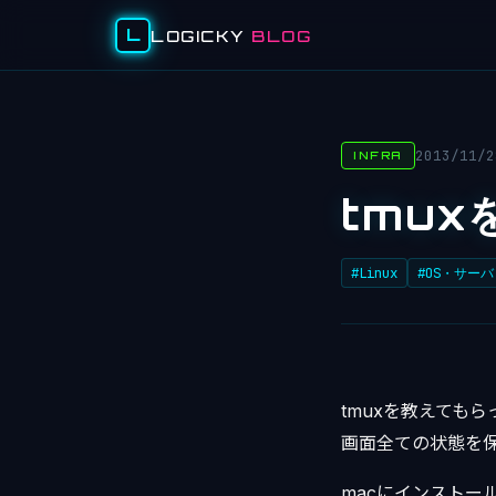
L
LOGICKY
BLOG
2013/11/2
INFRA
tmux
#Linux
#OS・サーバ
tmuxを教えても
画面全ての状態を
macにインストールする