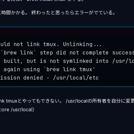
に時間かかる。 終わったと思ったらエラーがでている。
Terminal window
ould
not
link
tmux.
Unlinking...
`
brew
 link`
step
did
not
complete
succes
a
built,
but
is
not
symlinked
into
/usr/l
y
again
using
`
brew
 link tmux
'
mission denied - /usr/local/etc
 link tmuxとやってもできない。 /usr/localの所有者を自分
ore /usr/local）