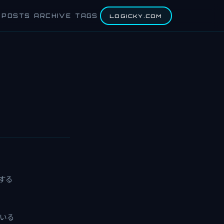
POSTS
ARCHIVE
TAGS
LOGICKY.COM
にする
ている