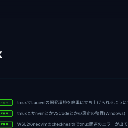
x
tmuxでLaravelの開発環境を簡単に立ち上げられるよう
NFRA
tmuxとかnvimとかVSCodeとかの設定の整理(Windows)
NFRA
WSL2のneovimのcheckhealthでtmux関連のエラーが出
NFRA