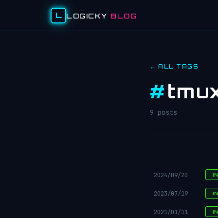
L
LOGICKY
BLOG
← ALL TAGS
#
tmu
9 posts
2024/09/20
I
2023/07/19
I
2021/01/11
I