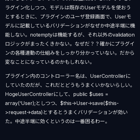
ラグイン化しつつ、モデルは既存のUserモデルを使おう
とするときに、プラグインのユーザ登録画面で、Userモ
デルに記載しているバリデーションがなぜか中途半端に機
能しない。notemptyは機能するが、それ以外のvalidation
ロジックがまったくきかない。なぜだ？？確かにプラグイ
ンの各種連動の仕組みをしっかり分かっていない。だから
変なことになっているのかもしれない。
プラグイン内のコントローラー名は、UserControllerに
していたのだが、これだとどうもうまくいかないらしい。
HogeUserControllerにして、public $uses =
array(‘User);としつつ、$this->User->save($this-
>request->data)とするとうまくバリデーションが効い
た。中途半端に効くというのは一番困るわー。