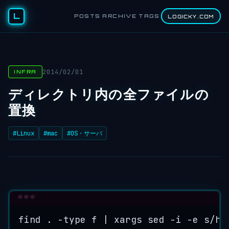
L
POSTS
ARCHIVE
TAGS
LOGICKY.COM
2014/02/01
INFRA
ディレクトリ内の全ファイルの
置換
#Linux
#mac
#OS・サーバ
Terminal window
find
.
-type
f
|
xargs
sed
-i
-e
s/ho