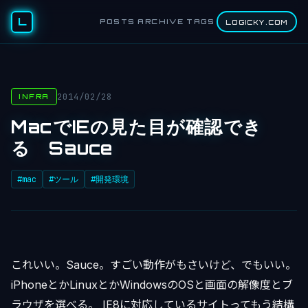
L
POSTS
ARCHIVE
TAGS
LOGICKY.COM
2014/02/28
INFRA
MacでIEの見た目が確認でき
る Sauce
#mac
#ツール
#開発環境
これいい。Sauce。すごい動作がもさいけど、でもいい。
iPhoneとかLinuxとかWindowsのOSと画面の解像度とブ
ラウザを選べる。 IE8に対応しているサイトってもう結構