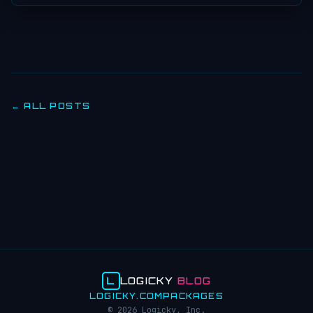
← ALL POSTS
L
LOGICKY
BLOG
LOGICKY.COM
PACKAGES
© 2026 Logicky, Inc.