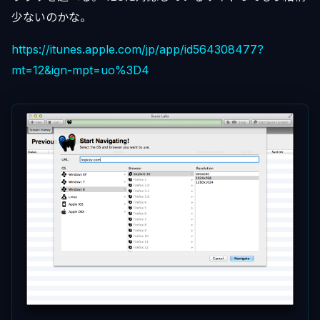
少ないのかな。
https://itunes.apple.com/jp/app/id564308477?
mt=12&ign-mpt=uo%3D4