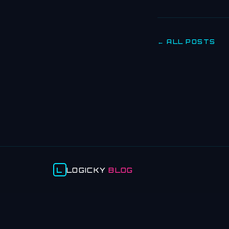
← ALL POSTS
L
LOGICKY
BLOG