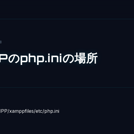
8
Pのphp.iniの場所
PP/xamppfiles/etc/php.ini