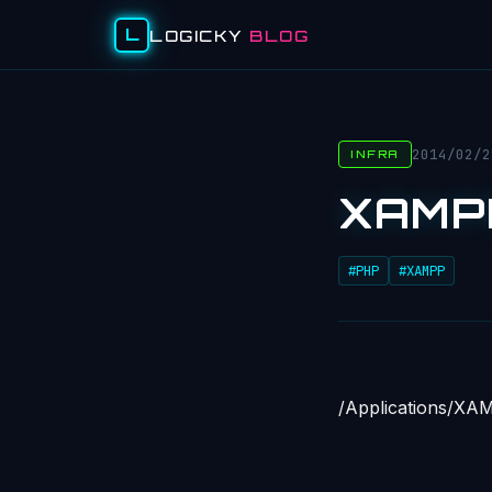
L
LOGICKY
BLOG
2014/02/2
INFRA
XAMP
#PHP
#XAMPP
/Applications/XAM