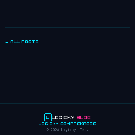
← ALL POSTS
L
LOGICKY
BLOG
LOGICKY.COM
PACKAGES
© 2026 Logicky, Inc.