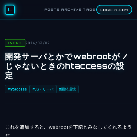
L
POSTS
ARCHIVE
TAGS
LOGICKY.COM
2014/03/02
INFRA
開発サーバとかでwebrootが /
じゃないときのhtaccessの設
定
#htaccess
#OS・サーバ
#開発環境
これを追加すると、webrootを下記とみなしてくれるよう
だ。