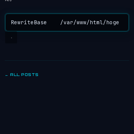
RewriteBase
/var
/
www
/html/hoge
← ALL POSTS