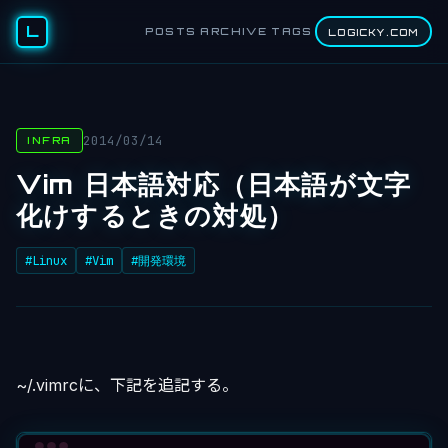
L
POSTS
ARCHIVE
TAGS
LOGICKY.COM
2014/03/14
INFRA
Vim 日本語対応（日本語が文字
化けするときの対処）
#Linux
#Vim
#開発環境
~/.vimrcに、下記を追記する。