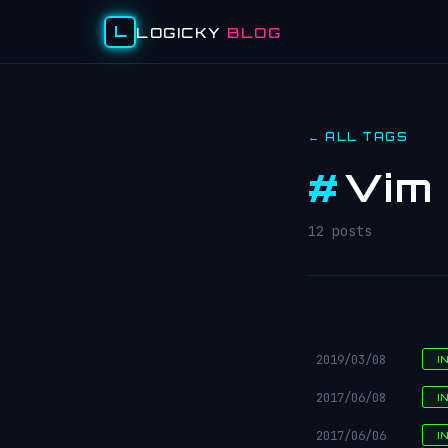
L
LOGICKY
BLOG
← ALL TAGS
#
Vim
12 posts
2019/03/08
I
2017/06/08
I
2017/06/06
I