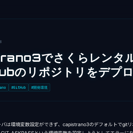
8
strano3でさくらレン
tHubのリポジトリをデプ
ano
#GitHub
#開発環境
は環境変数設定ができず、capistrano3のデフォルトでgi