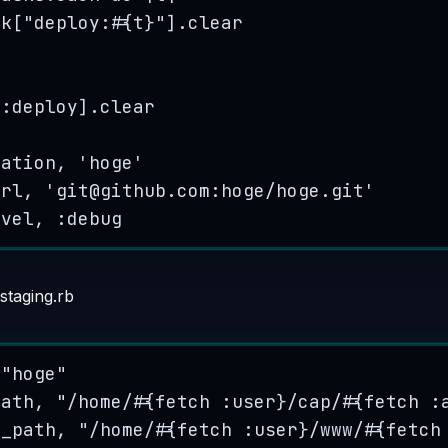
sk
[
"
deploy:#{t}
"
]
.
clear
[:
deploy
]
.
clear
cation
, 
'
hoge
'
url
, 
'
git@github.com
:hoge/hoge.git
'
evel
, :
debug
staging.rb
 
"
hoge
"
path
, 
"
/home/#{fetch :user}/cap/#{fetch :
y_path
, 
"
/home/#{fetch :user}/www/#{fetch