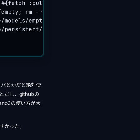
 #{fetch :pull_path}/app/Config/
"
/empty; rm -rf #{fetch :pull_path}/app/tm
e/models/empty; rm -rf #{fetch :pull_path
e/persistent/empty; rm -rf #{fetch :pull_
ーバとかだと絶対使
だし、githubの
ano3の使い方が大
すかった。