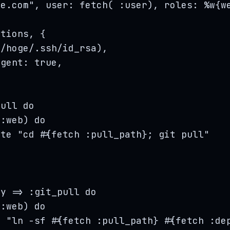
ge.com
"
, 
user
: 
fetch
(
:
user
), 
roles
: 
%
w
{
w
ptions
, {
(
/
hoge
/
.
ssh
/
id_rsa
),
agent: 
true
,
pull
do
(:
web
) 
do
ute
"
cd #{fetch :pull_path}; git pull
"
oy
=>
 :
git_pull
do
(:
web
) 
do
e
"
ln -sf #{fetch :pull_path} #{fetch :de