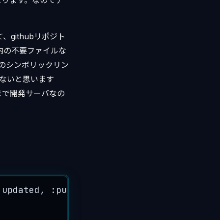
なります。なのでデ
githubリポジト
リ内の不要ファイルな
リのシンボリックリン
がないと思います
くまで開発サーバなの
:
updated
, :
publishing
, :
published
, :
finis