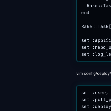
Rake
::
Ta
end
Rake
::
Task
set :
appli
set :
repo_
set :
log_l
vim config/deploy/
set :
user
,
set :
pull_
set :
deplo