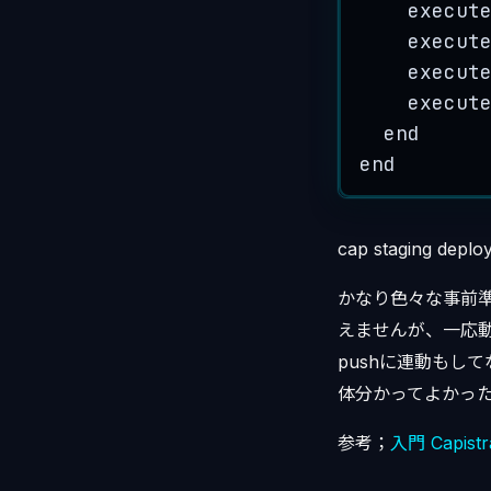
execut
execut
execut
execut
end
end
cap staging deplo
かなり色々な事前
えませんが、一応動き
pushに連動もして
体分かってよかっ
参考；
入門 Capi