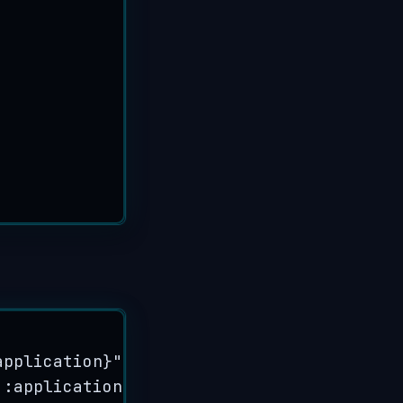
application}
"
 :application}
"