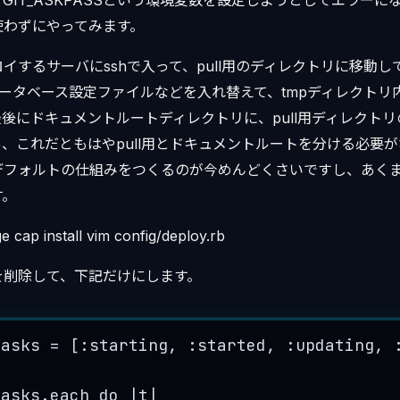
GIT_ASKPASSという環境変数を設定しようとしてエラーに
使わずにやってみます。
するサーバにsshで入って、pull用のディレクトリに移動して、
。データベース設定ファイルなどを入れ替えて、tmpディレクト
後にドキュメントルートディレクトリに、pull用ディレクト
、これだともはやpull用とドキュメントルートを分ける必要
anoのデフォルトの仕組みをつくるのが今めんどくさいですし、あ
す。
 cap install vim config/deploy.rb
を削除して、下記だけにします。
tasks
=
 [:
starting
, :
started
, :
updating
, 
tasks
.
each
do
|
t
|