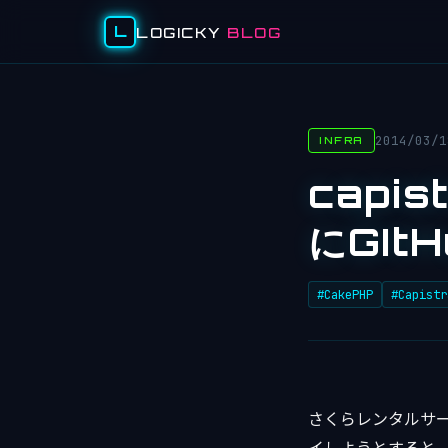
L
LOGICKY
BLOG
2014/03/1
INFRA
capi
にGI
#CakePHP
#Capistr
さくらレンタルサーバ