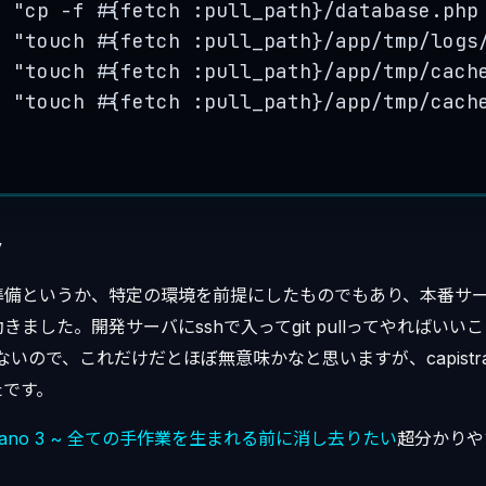
e
"
cp -f #{fetch :pull_path}/database.php
e
"
touch #{fetch :pull_path}/app/tmp/logs
e
"
touch #{fetch :pull_path}/app/tmp/cach
e
"
touch #{fetch :pull_path}/app/tmp/cach
y
準備というか、特定の環境を前提にしたものでもあり、本番サ
ました。開発サーバにsshで入ってgit pullってやればいいこと
ないので、これだけだとほぼ無意味かなと思いますが、capistr
たです。
strano 3 ~ 全ての手作業を生まれる前に消し去りたい
超分かりや