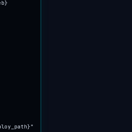
eb
}
ploy_path}
"