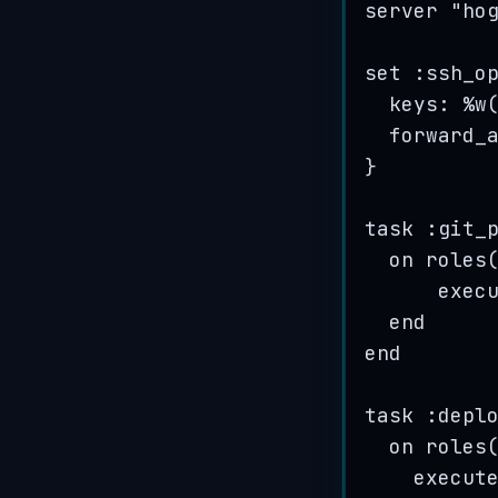
server
"
ho
set :
ssh_o
keys: 
%
w
forward_
}
task :
git_
on
roles
exec
end
end
task :
depl
on
roles
execut