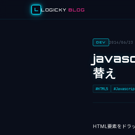
L
LOGICKY
BLOG
2014/06/23
DEV
java
替え
#HTML5
#Javascrip
HTML要素をドラ