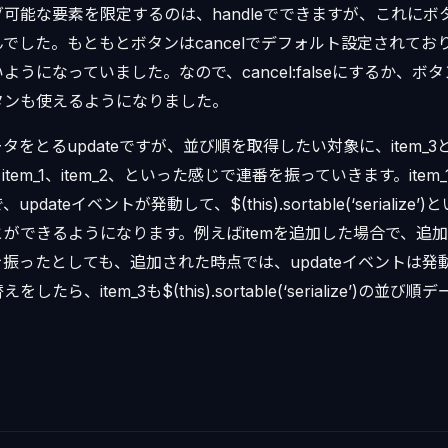
可能な要素を限定するのは、handleでできますが、これにボ
でした。もともとボタンはcancelでデフォルト設定されてお
うになっていました。なので、cancel:falseにするか、ボ
タンも使えるようになりました。
をとるupdateですが、並び順を取得したい対象に、item_3
em_1、item_2、といった感じで連番を振っていきます。item_1
dateイベントが発動して、$(this).sortable(‘serializ
ができるようになります。例えばitemを追加した場合で、追
IDを振ったとしても、追加された時点では、updateイベントは
たら、item_3も$(this).sortable(‘serialize’)の並