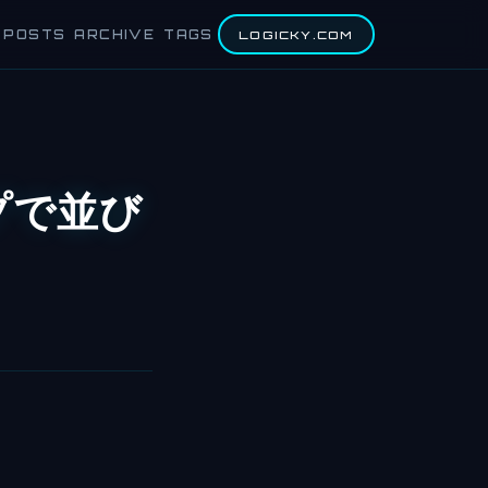
POSTS
ARCHIVE
TAGS
LOGICKY.COM
ップで並び