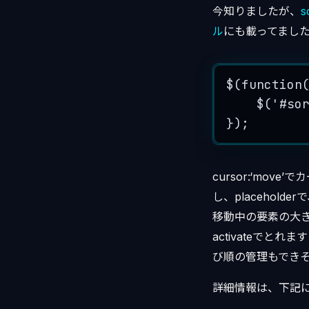
今知りましたが、
s
ル
にも載ってまし
$
(
function
$
(
'
#so
});
cursor:‘mo
し、placeholde
移動中の要素の大
activateで
び順の管理もでき
詳細情報は、下記