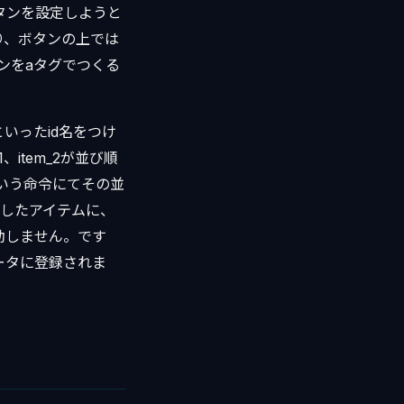
タンを設定しようと
り、ボタンの上では
タンをaタグでつくる
といったid名をつけ
、item_2が並び順
e’)という命令にてその並
加したアイテムに、
発動しません。です
び順データに登録されま