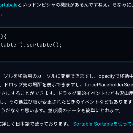
ortabale
というドンピシャの機能があるんですねえ。ちなみに
た。
()
{
rtable
'
)
.
sortable
();
ve’でカーソルを移動用のカーソルに変更できますし、opacityで移
rで、ドロップ先の場所を表示できますし、forcePlaceholderSizeで
きさにすることができます。ドラッグ開始イベントなども沢山
とれますし、その他並び順が変更されたときのイベントなどもありま
そうだなあと思います。並び順のデータも簡単にとれます。
に詳しく日本語で載っております。
Sortable
Sortableを使っ