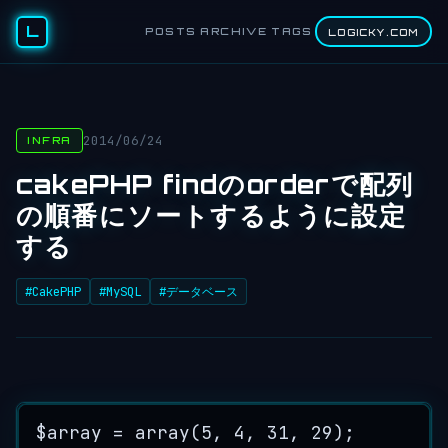
L
POSTS
ARCHIVE
TAGS
LOGICKY.COM
2014/06/24
INFRA
cakePHP findのorderで配列
の順番にソートするように設定
する
#CakePHP
#MySQL
#データベース
$array
=
array
(
5
, 
4
, 
31
, 
29
);