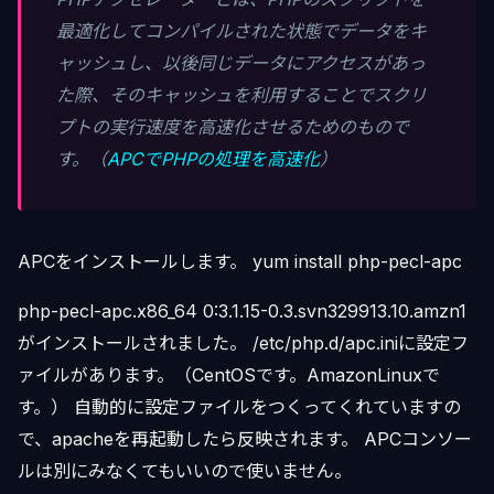
最適化してコンパイルされた状態でデータをキ
ャッシュし、以後同じデータにアクセスがあっ
た際、そのキャッシュを利用することでスクリ
プトの実行速度を高速化させるためのもので
す。（
APCでPHPの処理を高速化
）
APCをインストールします。 yum install php-pecl-apc
php-pecl-apc.x86_64 0:3.1.15-0.3.svn329913.10.amzn1
がインストールされました。 /etc/php.d/apc.iniに設定フ
ァイルがあります。（CentOSです。AmazonLinuxで
す。） 自動的に設定ファイルをつくってくれていますの
で、apacheを再起動したら反映されます。 APCコンソー
ルは別にみなくてもいいので使いません。