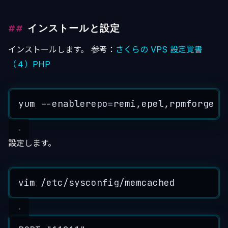
インストールと設定
インストールします。 参考：
さくらの VPS 設定覚書
（４）PHP
yum
--
enablerepo
=
remi
,
epel
,
rpmforge
i
設定します。
vim
/
etc
/
sysconfig
/
memcached