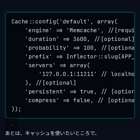
Cache::
config
(
'
default
'
, 
array
(
'
engine
'
=>
'
Memcache
'
, 
//[requir
'
duration
'
=>
3600
, 
//[optional]
'
probability
'
=>
100
, 
//[optional
'
prefix
'
=>
Inflector
::
slug
(
APP_D
'
servers
'
=>
array
(
'
127.0.0.1:11211
'
// localhos
), 
//[optional]
'
persistent
'
=>
true
, 
// [optiona
'
compress
'
=>
false
, 
// [optional
));
あとは、キャッシュを使いたいところで、