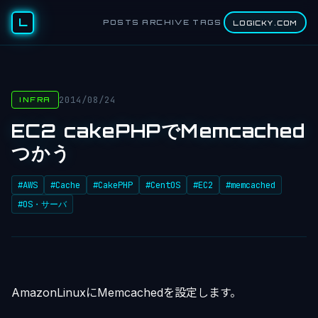
L
POSTS
ARCHIVE
TAGS
LOGICKY.COM
2014/08/24
INFRA
EC2 cakePHPでMemcached
つかう
#AWS
#Cache
#CakePHP
#CentOS
#EC2
#memcached
#OS・サーバ
AmazonLinuxにMemcachedを設定します。