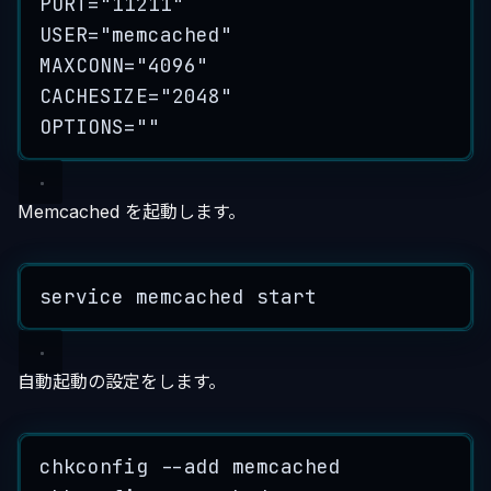
PORT
=
"
11211
"
USER
=
"
memcached
"
MAXCONN
=
"
4096
"
CACHESIZE
=
"
2048
"
OPTIONS
=
""
Memcached を起動します。
service
memcached
start
自動起動の設定をします。
chkconfig
--
add
memcached