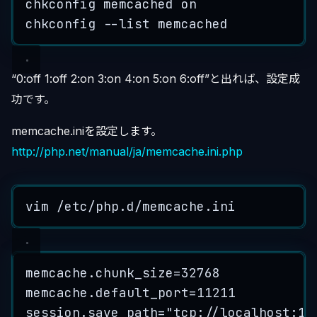
chkconfig
memcached
on
chkconfig
--
list
memcached
“0:off 1:off 2:on 3:on 4:on 5:on 6:off”と出れば、設定成
功です。
memcache.iniを設定します。
http://php.net/manual/ja/memcache.ini.php
vim
/
etc
/
php
.
d
/
memcache
.
ini
memcache
.
chunk_size
=
32768
memcache
.
default_port
=
11211
session
.
save_path
=
"
tcp://localhost:11