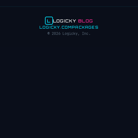
L
LOGICKY
BLOG
LOGICKY.COM
PACKAGES
© 2026 Logicky, Inc.