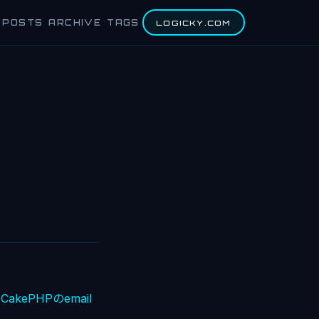
POSTS
ARCHIVE
TAGS
LOGICKY.COM
CakePHPのemail