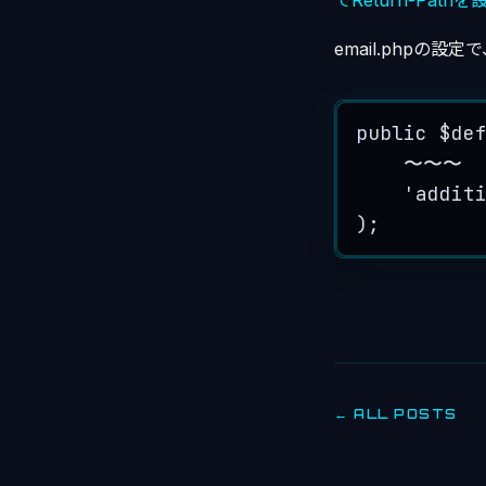
でReturn-Path
email.phpの設
public
$de
〜〜〜
'
addit
);
← ALL POSTS