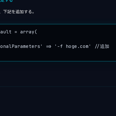
を設定する
定で、下記を追加する。
fault
=
array
(
ionalParameters
'
=>
'
-f hoge.com
'
//追加