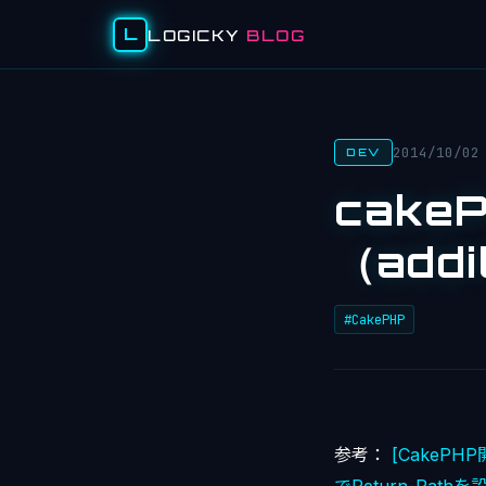
L
LOGICKY
BLOG
2014/10/02
DEV
cake
（addi
#CakePHP
参考：
[CakeP