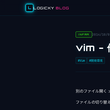
L
LOGICKY
BLOG
2014/10/0
INFRA
vim 
#Vim
#開発環境
別のファイル開く :ne
ファイルの切り替え cn