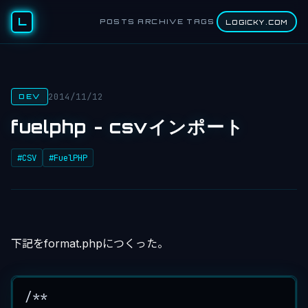
L
POSTS
ARCHIVE
TAGS
LOGICKY.COM
2014/11/12
DEV
fuelphp - csvインポート
#CSV
#FuelPHP
下記をformat.phpにつくった。
/**