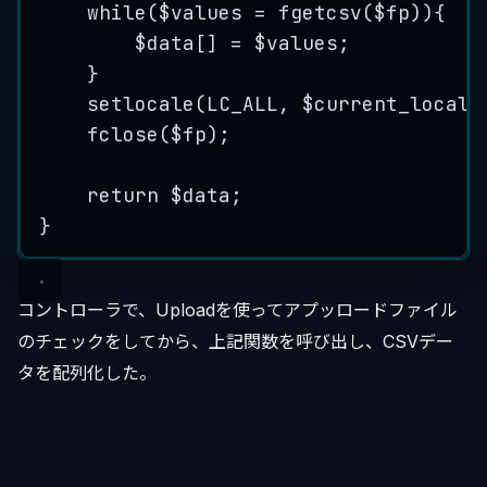
while
(
$values
=
fgetcsv
(
$fp
)){
$data
[] 
=
$values
;
}
setlocale
(
LC_ALL
,
$current_locale
fclose
(
$fp
);
return
$data
;
}
コントローラで、Uploadを使ってアプッロードファイル
のチェックをしてから、上記関数を呼び出し、CSVデー
タを配列化した。