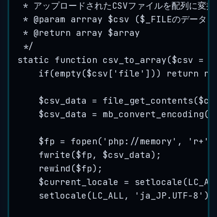
* アップロードされたCSVファイルを配列に変換
* 
@param
arrray
 $csv ($_FILEのデータ)
* 
@return
 array $array
*/
static
function
csv_to_array
(
$csv
=
n
if
(
empty
(
$csv
[
'
file
'
])) 
return
nu
$csv_data
=
file_get_contents
(
$cs
$csv_data
=
mb_convert_encoding
(
$
$fp
=
fopen
(
'
php://memory
'
,
'
r+
'
)
fwrite
(
$fp
,
$csv_data
);
rewind
(
$fp
);
$current_locale
=
setlocale
(
LC_AL
setlocale
(
LC_ALL
,
'
ja_JP.UTF-8
'
);