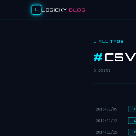
L
LOGICKY
BLOG
← ALL TAGS
#
CS
5 posts
2016/01/05
2014/11/12
2014/11/12