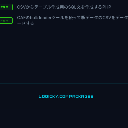
CSVからテーブル作成用のSQL文を作成するPHP
NFRA
GAEのbulk loaderツールを使って駅データのCSVをデ
NFRA
ードする
LOGICKY.COM
PACKAGES