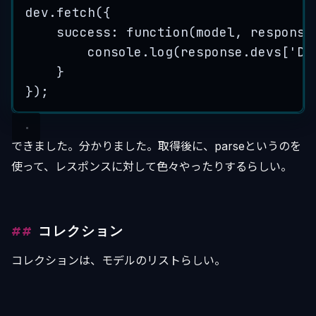
dev
.
fetch
({
success
: 
function
(
model
, 
response
console
.
log
(
response
.
devs
[
'
De
}
});
できました。分かりました。取得後に、parseというのを
使って、レスポンスに対して色々やったりするらしい。
コレクション
コレクションは、モデルのリストらしい。