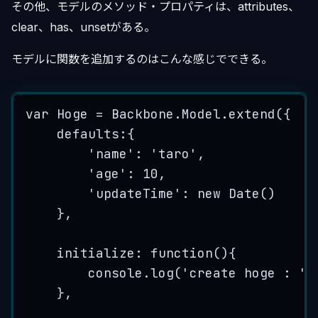
その他、モデルのメソッド・プロパティは、attributes、
clear、has、unsetがある。
モデルに関数を追加するのはこんな感じでできる。
var
Hoge
=
Backbone
.
Model
.
extend
(
{
defaults
:{
'
name
'
:
'
taro
'
,
'
age
'
:
10
,
'
updateTime
'
:
new
Date
()
},
initialize
:
function
()
{
console
.
log
(
'
create hoge : 
'
},