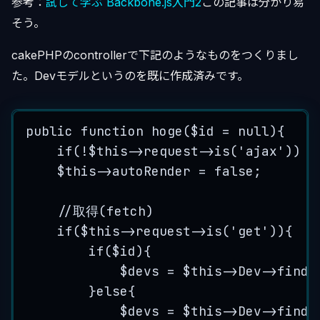
参考：
試して学ぶ Backbone.js入門2
この記事は分かり易
そう。
cakePHPのcontrollerで下記のようなものをつくりまし
た。Devモデルというのを既に作成済みです。
public
function
hoge
(
$id
=
null
)
{
if
(
!
$this
->
request
->
is
(
'
ajax
'
)) 
t
$this
->
autoRender
=
false
;
//取得(fetch)
if
(
$this
->
request
->
is
(
'
get
'
)){
if
(
$id
){
$devs
=
$this
->
Dev
->
findB
}
else
{
$devs
=
$this
->
Dev
->
find
(