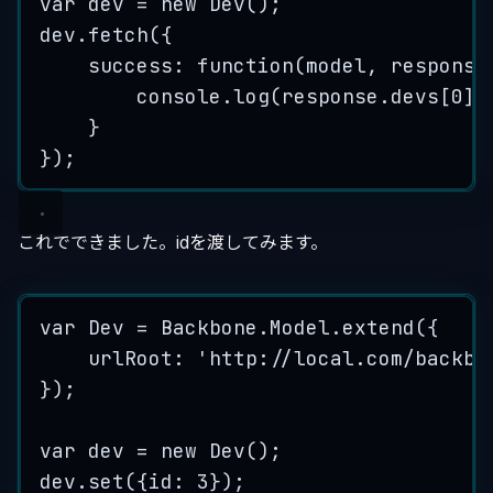
var
dev
=
new
Dev
();
dev
.
fetch
({
success
: 
function
(
model
, 
response
console
.
log
(
response
.
devs
[
0
][
}
});
これでできました。idを渡してみます。
var
Dev
=
Backbone
.
Model
.
extend
(
{
urlRoot
:
'
http://local.com/backbo
}
);
var
dev
=
new
Dev
();
dev
.
set
({id: 
3
});