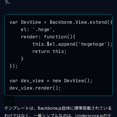
う。
var
DevView
=
Backbone
.
View
.
extend
(
{
el
:
'
.hoge
'
,
render
:
function
()
{
this
.
$el
.
append
(
'
hogehoge
'
)
;
return 
this
;
}
}
);
var
dev_view
=
new
DevView
();
dev_view
.
render
();
テンプレートは、Backbone.js自体に標準搭載されている
わけではなく、一番シンプルなのは、Underscore.jsのテ