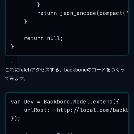
}
return
json_encode
(
compact
(
'
d
}
return
null
;
}
これにfetchアクセスする、backboneのコードをつくっ
てみます。
var
Dev
=
Backbone
.
Model
.
extend
(
{
urlRoot
:
'
http://local.com/backbo
}
);