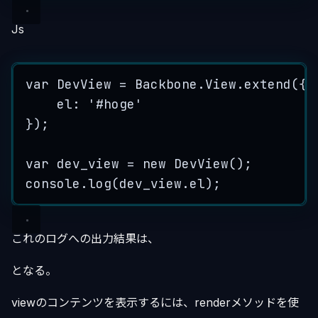
Js
var
DevView
=
Backbone
.
View
.
extend
(
{
el
:
'
#hoge
'
}
);
var
dev_view
=
new
DevView
();
console
.
log
(
dev_view
.
el
);
これのログへの出力結果は、
となる。
viewのコンテンツを表示するには、renderメソッドを使