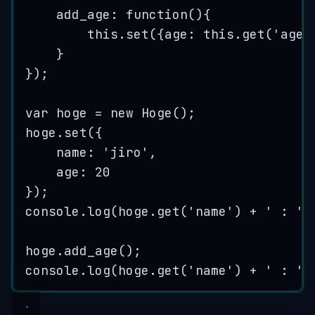
add_age
:
function
()
{
this
.
set
(
{
age
:
this
.
get
(
'
age
'
}
}
);
var
hoge
=
new
Hoge
();
hoge
.
set
({
name: 
'
jiro
'
,
age: 
20
});
console
.
log
(
hoge
.
get
(
'
name
'
) 
+
'
 : 
'
hoge
.
add_age
();
console
.
log
(
hoge
.
get
(
'
name
'
) 
+
'
 : 
'