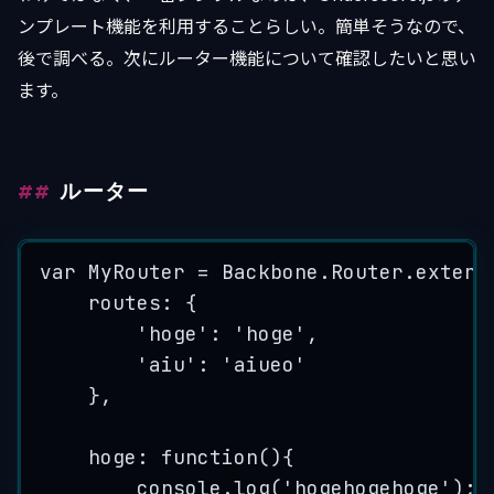
ンプレート機能を利用することらしい。簡単そうなので、
後で調べる。次にルーター機能について確認したいと思い
ます。
ルーター
var
MyRouter
=
Backbone
.
Router
.
extend
routes
:
{
'
hoge
'
:
'
hoge
'
,
'
aiu
'
:
'
aiueo
'
},
hoge
:
function
()
{
console
.
log
(
'
hogehogehoge
'
)
;