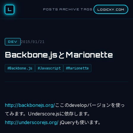
L
POSTS
ARCHIVE
TAGS
LOGICKY.COM
2015/01/21
DEV
Backbone.jsとMarionette
#Backbone.js
#Javascript
#Marionette
http://backbonejs.org/
ここのdevelopバージョンを使っ
てみます。Underscore.jsに依存します。
http://underscorejs.org/
jQueryも使います。