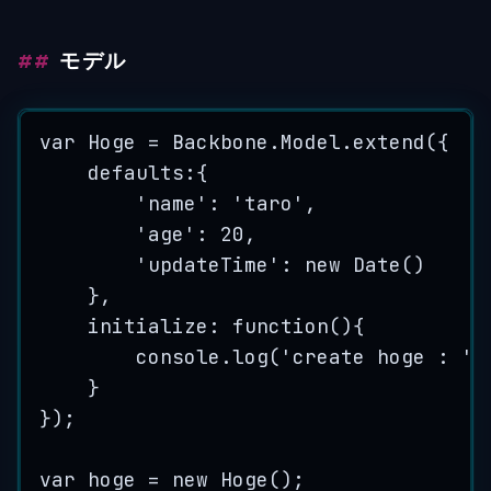
モデル
var
Hoge
=
Backbone
.
Model
.
extend
(
{
defaults
:{
'
name
'
:
'
taro
'
,
'
age
'
:
20
,
'
updateTime
'
:
new
Date
()
},
initialize
:
function
()
{
console
.
log
(
'
create hoge : 
'
}
}
);
var
hoge
=
new
Hoge
();