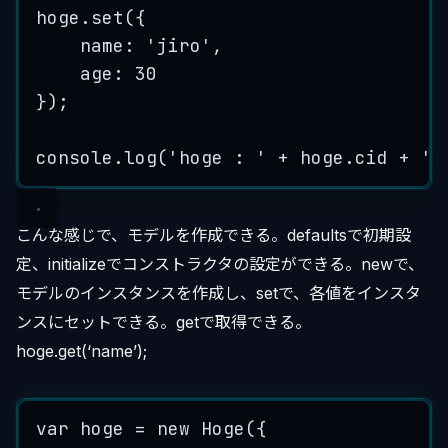
hoge
.
set
({
name: 
'
jiro
'
,
age: 
30
});
console
.
log
(
'
hoge : 
'
+
hoge
.
cid
+
'
 
こんな感じで、モデルを作成できる。defaultsで初期設
定、initializeでコンストラクタの設定ができる。newで、
モデルのインスタンスを作成し、setで、各値をインスタ
ンスにセットできる。getで取得できる。
hoge.get(‘name’);
var
hoge
=
new
Hoge
(
{