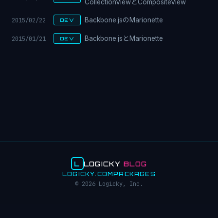
CollectionViewとCompositeView
2015/02/22
Backbone.jsのMarionette
DEV
2015/01/21
Backbone.jsとMarionette
DEV
L
LOGICKY
BLOG
LOGICKY.COM
PACKAGES
© 2026 Logicky, Inc.