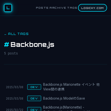
L
POSTS
ARCHIVE
TAGS
LOGICKY.COM
← ALL TAGS
#
Backbone.js
5 posts
Backbone.js Marionette イベント 他
2015/03/08
DEV
View間の連携
2015/03/08
Backbone.js ModelのSave
DEV
Backbone.js(Marionette) -
2015/02/22
DEV