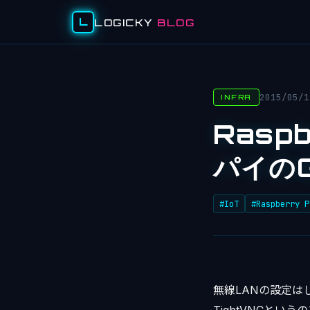
L
LOGICKY
BLOG
2015/05/1
INFRA
Rasp
パイの
#IoT
#Raspberry P
無線LANの設定は