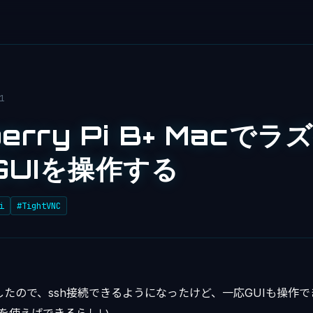
1
berry Pi B+ Macで
GUIを操作する
i
#TightVNC
したので、ssh接続できるようになったけど、一応GUIも操作