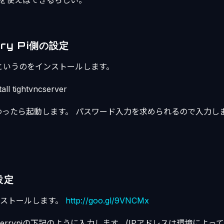
うのを使えばできるらしい。
rry Pi側の設定
rverというのをインストールします。
tall tightvncserver
わったら起動します。 パスワード入力を求められるので入力し
設定
をインストールします。
http://goo.gl/9VNCMx
berrypiの下記のように入力します。(IPアドレスは環境によっ