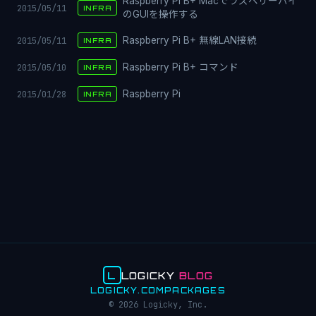
Raspberry Pi B+ Macでラズベリーパイ
2015/05/11
INFRA
のGUIを操作する
2015/05/11
Raspberry Pi B+ 無線LAN接続
INFRA
2015/05/10
Raspberry Pi B+ コマンド
INFRA
2015/01/28
Raspberry Pi
INFRA
L
LOGICKY
BLOG
LOGICKY.COM
PACKAGES
© 2026 Logicky, Inc.