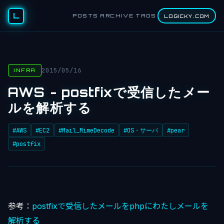
L
POSTS
ARCHIVE
TAGS
LOGICKY.COM
2015/05/16
INFRA
AWS - postfixで受信したメー
ルを解析する
#AWS
#EC2
#Mail_MimeDecode
#OS・サーバ
#pear
#postfix
参考：
postfixで受信したメールをphpにわたしメールを
解析する