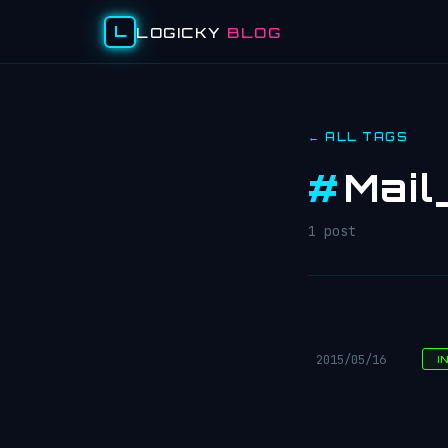
L
LOGICKY
BLOG
← ALL TAGS
#
Mai
1 post
2015/05/16
I