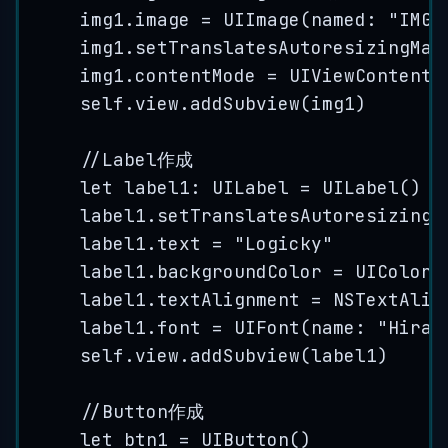
img1
.
image
=
UIImage
(
named
: 
"
IMG_
img1
.
setTranslatesAutoresizingMas
img1
.
contentMode
=
UIViewContentM
self
.
view
.
addSubview
(
img1
)
//Label作成
let
label1
:
UILabel
=
UILabel
()
label1
.
setTranslatesAutoresizingM
label1
.
text
=
"
Logicky
"
label1
.
backgroundColor
=
UIColor
.
label1
.
textAlignment
=
NSTextAlig
label1
.
font
=
UIFont
(
name
: 
"
HiraK
self
.
view
.
addSubview
(
label1
)
//Button作成
let
btn1
=
UIButton
()