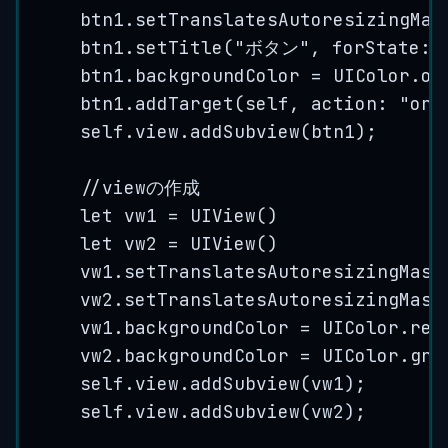
btn1
.
setTranslatesAutoresizingMas
btn1
.
setTitle
(
"
ボタン
"
, 
forState
: 
btn1
.
backgroundColor
=
UIColor
.
or
btn1
.
addTarget
(
self
, 
action
: 
"
onC
self
.
view
.
addSubview
(
btn1
);
//viewの作成
let
vw1
=
UIView
()
let
vw2
=
UIView
()
vw1
.
setTranslatesAutoresizingMask
vw2
.
setTranslatesAutoresizingMask
vw1
.
backgroundColor
=
UIColor
.
red
vw2
.
backgroundColor
=
UIColor
.
gre
self
.
view
.
addSubview
(
vw1
);
self
.
view
.
addSubview
(
vw2
);