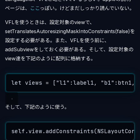
ページは、
ここ
っぽい。けどまだしっかり読んでいない。
VFLを使うときは、設定対象のviewで、
setTranslatesAutoresizingMaskIntoConstraints(false)を
設定する必要がある。また、VFLを使う前に、
addSubviewをしておく必要がある。そして、設定対象の
view達を下記のように配列に格納する。
let
views
=
[
"
l1
"
:
label1
,
"
b1
"
:
btn1
,
そして、下記のように使う。
self
.
view
.
addConstraints
(
NSLayoutCons