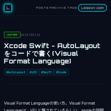
L
POSTS
ARCHIVE
TAGS
LOGICKY.COM
2015/08/16
INFRA
Xcode Swift - AutoLayout
をコードで書く(Visual
Format Language)
#AutoLayout
#iOS
#Swift
#Xcode
Visual Format Languageの使い方。Visual Format
Languageは、VFLと略されているらしい。appleの説明