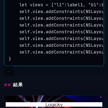
let
views
=
[
"
l1
"
:
label1
,
"
b1
"
:
bt
self
.
view
.
addConstraints
(
NSLayout
self
.
view
.
addConstraints
(
NSLayout
self
.
view
.
addConstraints
(
NSLayout
self
.
view
.
addConstraints
(
NSLayout
self
.
view
.
addConstraints
(
NSLayout
self
.
view
.
addConstraints
(
NSLayout
self
.
view
.
addConstraints
(
NSLayout
}
結果