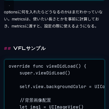
optionsに何を入れたらどうなるのかはまだわかっていな
い。metricsは、使いたい長さとかを事前に計算してお
き、metricsに渡すと、設定の際に使えるようになる。
VFLサンプル
override
func
viewDidLoad
() {
super
.
viewDidLoad
()
self
.
view
.
backgroundColor
=
UICol
//背景画像配置
let
img1
=
UIImageView
()