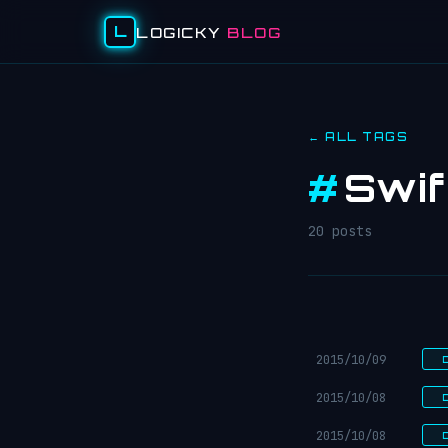
L
LOGICKY
BLOG
← ALL TAGS
#
Swif
20 posts
2015/10/09
2015/10/08
2015/10/08