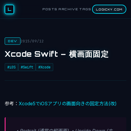
L
POSTS
ARCHIVE
TAGS
LOGICKY.COM
2015/09/12
DEV
Xcode Swift – 横画面固定
#iOS
#Swift
#Xcode
参考：
Xcode5でiOSアプリの画面向きの固定方法(改)
・Portrait (通常の縦画面) ・Upside Down (ホ