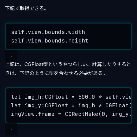
下記で取得できる。
self
.view.
bounds
.
width
self
.view.
bounds
.
height
上記は、CGFloat型というやつらしい。計算したりすると
きは、下記のように型を合わせる必要がある。
let
 img_h:CGFloat 
=
500.0
*
self
.view
let
 img_y:CGFloat 
=
 img_h 
*
CGFloat
(
i
imgView.
frame
=
CGRectMake
(
0
, img_y, 