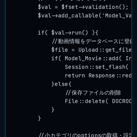
$val
=
$fset
->
validation
();
$val
->
add_callable
(
'
Model_Val
if
( 
$val
->
run
() ){
//動画情報をデータベースに登録
$file
=
Upload
::
get_files
if
( 
Model_Movie
::
add
( 
Inp
Session
::
set_flash
( 
'
return
Response
::
redi
}
else
{
//保存ファイルの削除
File
::
delete
( 
DOCROOT
}
}
//小カテゴリのoptionsの取得・設定