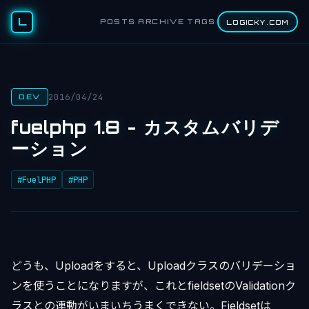
L
POSTS
ARCHIVE
TAGS
LOGICKY.COM
2016/04/24
DEV
fuelphp 1.8 - カスタムバリデ
ーション
#FuelPHP
#PHP
どうも、Uploadをすると、Uploadクラスのバリデーショ
ンを使うことになりますが、これとfieldsetのValidationク
ラスとの連動がいまいちうまくできない。Fieldsetは