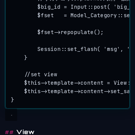
$big_id
=
Input
::
post
( 
'
big_c
$fset
=
Model_Category
::
set
$fset
->
repopulate
();
Session
::
set_flash
( 
'
msg
'
, 
'
}
//set view
$this->
template
->
content
=
View
::
$this->
template
->
content
->
set_saf
}
View