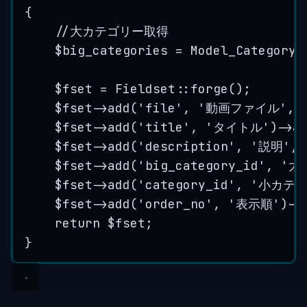
{
//大カテゴリー取得
$big_categories
=
Model_Category
:
$fset
=
Fieldset
::
forge
();
$fset
->
add
(
'
file
'
, 
'
動画ファイル
'
, 
$fset
->
add
(
'
title
'
, 
'
タイトル
'
)
->
a
$fset
->
add
(
'
description
'
, 
'
説明
'
, 
$fset
->
add
(
'
big_category_id
'
, 
'
大
$fset
->
add
(
'
category_id
'
, 
'
小カテ
$fset
->
add
(
'
order_no
'
, 
'
表示順
'
)
->
return
$fset
;
}