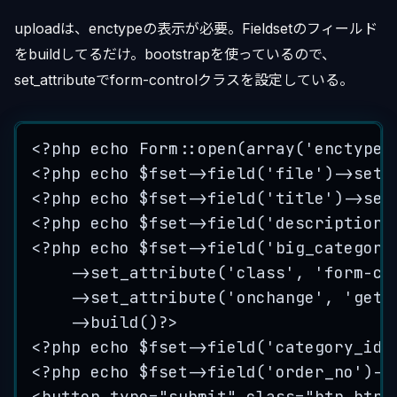
uploadは、enctypeの表示が必要。Fieldsetのフィールド
をbuildしてるだけ。bootstrapを使っているので、
set_attributeでform-controlクラスを設定している。
<?
php
echo
Form
::
open
(
array
(
'
enctype
'
<?
php
echo
$fset
->
field
(
'
file
'
)
->
set_
<?
php
echo
$fset
->
field
(
'
title
'
)
->
set
<?
php
echo
$fset
->
field
(
'
description
'
<?
php
echo
$fset
->
field
(
'
big_category
->
set_attribute
(
'
class
'
, 
'
form-co
->
set_attribute
(
'
onchange
'
, 
'
get_
->
build
()
?>
<?
php
echo
$fset
->
field
(
'
category_id
'
<?
php
echo
$fset
->
field
(
'
order_no
'
)
->
<
button
type
=
"
submit
"
class=
"
btn btn-