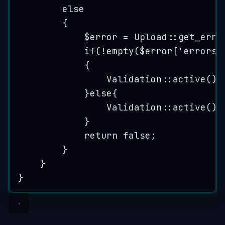
else
{
$error
=
Upload
::
get_erro
if
(
!
empty
($
error
[
'
errors
'
{
Validation
::
active
()
-
}
else
{
Validation
::
active
()
-
}
return
false
;
}
}
}