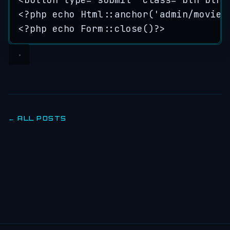
<?
php
echo
Html
::
anchor
(
'
admin/movies
<?
php
echo
Form
::
close
()
?>
← ALL POSTS