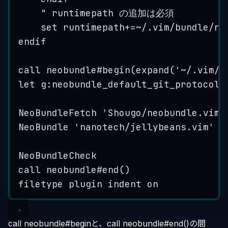
"
 runtimepath の追加は必
須
set
runtimepath
+=~/
.
vim
/
bundle
/
ne
endif
call
neobundle
#
begin
(
expand
(
'
~/.vim/b
let
g
:
neobundle_default_git_protocol
=
NeoBundleFetch
'
Shougo/neobundle.vim
'
NeoBundle
'
nanotech/jellybeans.vim
'
NeoBundleCheck
call
neobundle
#
end
()
filetype
plugin
indent
on
call neobundle#beginと、call neobundle#end()の間