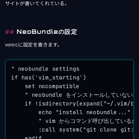
サイトが書いてくれている。
NeoBundleの設定
vimrcに設定を書きます。
"
 neobundle setting
s
if
has
(
'
vim_starting
'
)
set
nocompatible
"
 neobundle をインストールしていな
if
!
isdirectory
(
expand
(
"
~/.vim/bu
echo
"
install neobundle...
"
"
 vim からコマンド呼び出しているだけ 
:
call
system
(
"
git clone git:/
endif