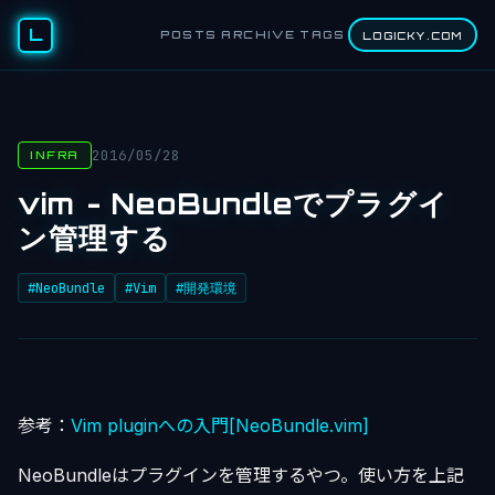
L
POSTS
ARCHIVE
TAGS
LOGICKY.COM
2016/05/28
INFRA
vim - NeoBundleでプラグイ
ン管理する
#NeoBundle
#Vim
#開発環境
参考：
Vim pluginへの入門[NeoBundle.vim]
NeoBundleはプラグインを管理するやつ。使い方を上記