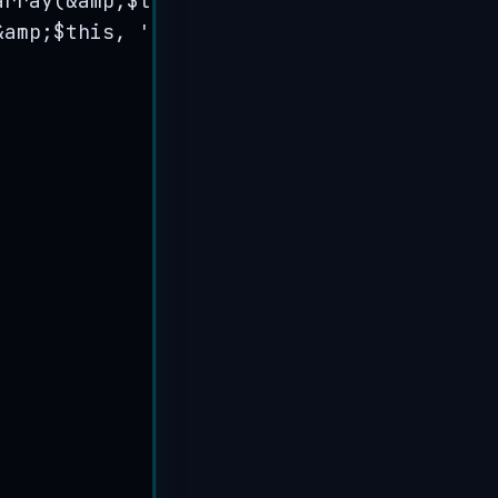
array
(
&
amp
;
$this
, 
'
_updates_extended
'
);
&
amp
;
$this
, 
'
_pbping
'
);
;