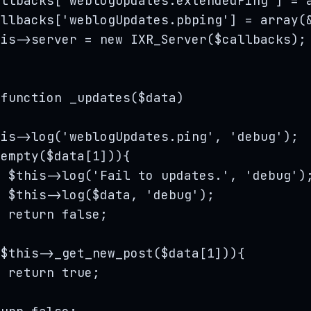
allbacks
[
'
weblogUpdates.extendedPing
'
] 
=
allbacks
[
'
weblogUpdates.pbping
'
] 
=
array
(
his->
server
=
new
IXR_Server
($
callbacks
);
function
_updates
(
$data
)
his->
log
(
'
weblogUpdates.ping
'
, 
'
debug
'
);
(
empty
($
data
[
1
])){
$this->
log
(
'
Fail to updates.
'
, 
'
debug
'
)
$this->
log
(
$data
, 
'
debug
'
);
return
false
;
(
$this->
_get_new_post
(
$data
[
1
])){
return
true
;