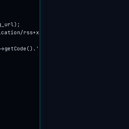
g_url);
ication/rss+xml]:first')->attr('href');
->getCode().'|'.$e->getMessage(), 'debug'