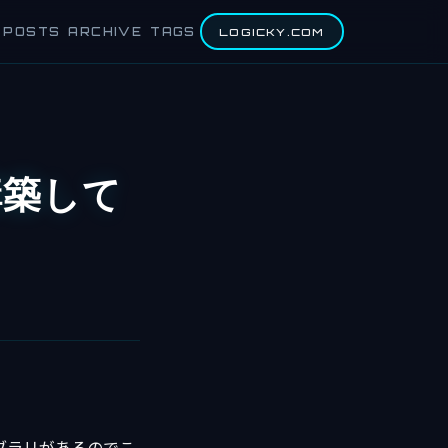
POSTS
ARCHIVE
TAGS
LOGICKY.COM
構築して