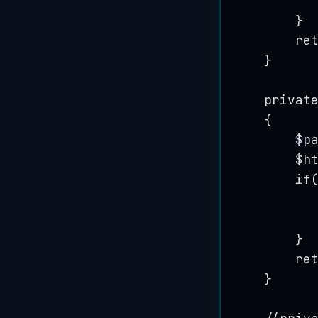
}
re
}
privat
{
$p
$h
if
}
re
}