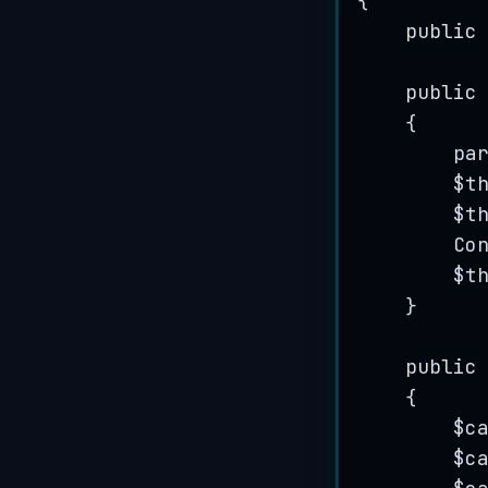
{
public
public
{
pa
$t
$t
Co
$t
}
public
{
$c
$c