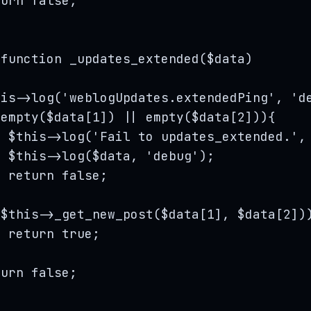
turn
false
;
function
_updates_extended
(
$data
)
his->
log
(
'
weblogUpdates.extendedPing
'
, 
'
d
(
empty
($
data
[
1
]) 
||
empty
($
data
[
2
])){
$this->
log
(
'
Fail to updates_extended.
'
,
$this->
log
(
$data
, 
'
debug
'
);
return
false
;
(
$this->
_get_new_post
(
$data
[
1
], 
$data
[
2
])
return
true
;
turn
false
;