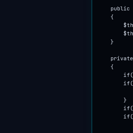
public
{
$t
$t
}
privat
{
if
if
}
if
if