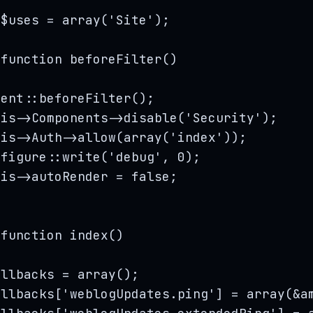
$uses
=
array
(
'
Site
'
);
function
beforeFilter
()
rent
::
beforeFilter
();
his->
Components
->
disable
(
'
Security
'
);
his->
Auth
->
allow
(
array
(
'
index
'
));
nfigure
::
write
(
'
debug
'
, 
0
);
his->
autoRender
=
false
;
function
index
()
allbacks
=
array
();
allbacks
[
'
weblogUpdates.ping
'
] 
=
array
(
&
a