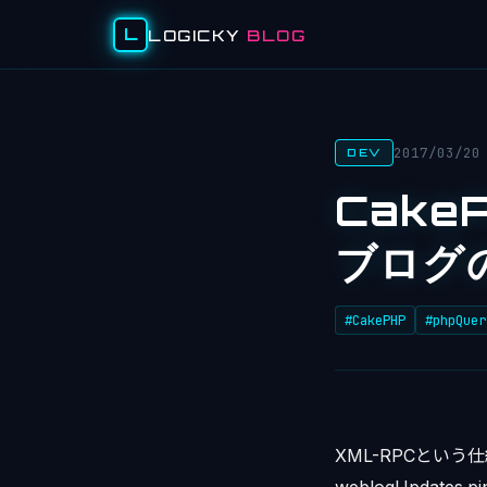
L
LOGICKY
BLOG
2017/03/20
DEV
Cake
ブログ
#CakePHP
#phpQuer
XML-RPCという仕組