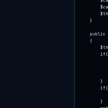
$c
$c
$t
}
public
{
$t
if
}
if
}