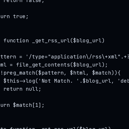
return
false
;
turn
true
;
e
function
_get_rss_url
(
$blog_url
)
attern
=
'/
type="application
\/
rss
\+
xml".
+
tml
=
file_get_contents
($
blog_url
);
(
!
preg_match
($
pattern
,
$
html
,
$
match
)){
$this->
log
(
'
Not Match. 
'
.
$blog_url
, 
'
de
return
null
;
turn
$match
[
1
];