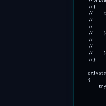
//priv
//{
//    
//    
//    
//    
//    
//    
//    
//}
privat
{
tr