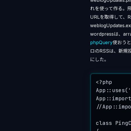
weblogUpdat
れを使って作る。飛
URLを取得して、R
weblogUpdates
wordpressは、
phpQuery
使おう
ロのRSSは、新規
にした。
<?
php
App
::
uses
(
App
::
impor
//App::imp
class
Ping