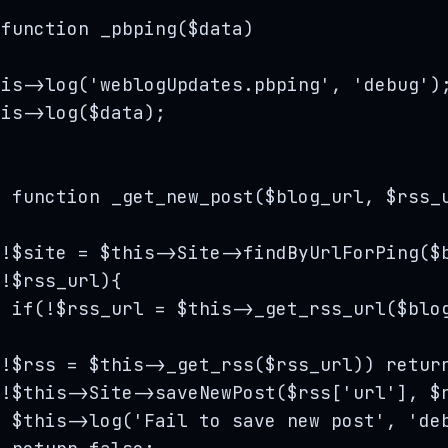
function
_pbping
(
$data
)
his->
log
(
'
weblogUpdates.pbping
'
, 
'
debug
'
)
his->
log
(
$data
);
e
function
_get_new_post
(
$blog_url
, 
$rss_
(
!
$site
=
$this->
Site
->
findByUrlForPing
(
$
(
!
$rss_url
){
if
(
!
$rss_url
=
$this->
_get_rss_url
(
$blo
(
!
$rss
=
$this->
_get_rss
(
$rss_url
)) 
retur
(
!
$this->
Site
->
saveNewPost
(
$rss
[
'
url
'
], 
$
$this->
log
(
'
Fail to save new post
'
, 
'
de