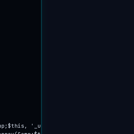
mp
;
$this
, 
'
_updates
'
);