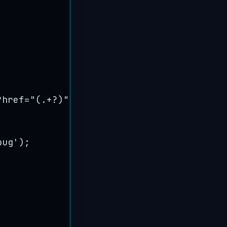
?href="(.
+
?)"
/s'
;
bug
'
);