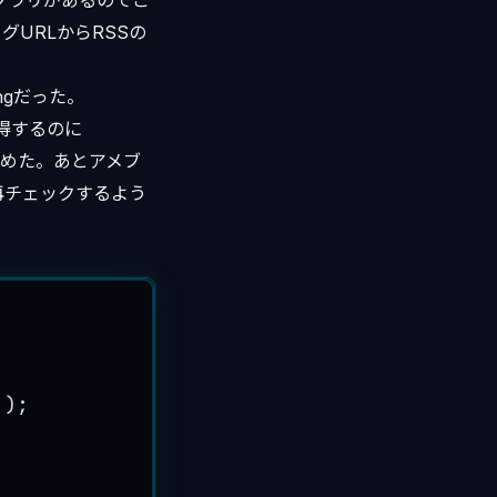
ブラリがあるのでこ
URLからRSSの
pingだった。
を取得するのに
めた。あとアメブ
再チェックするよう
');