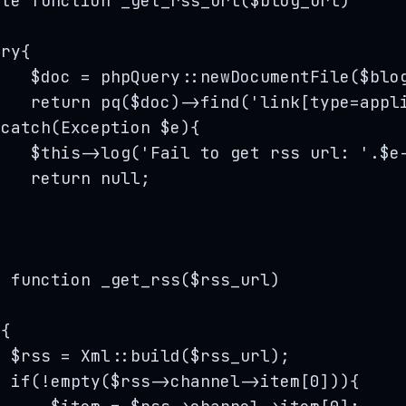
ate function _get_rss_url($blog_url)
try{
    $doc = phpQuery::newDocumentFile($blo
    return pq($doc)->find('link[type=appl
}catch(Exception $e){
    $this->log('Fail to get rss url: '.$e
    return null;
}
e
function
_get_rss
(
$rss_url
)
y
{
$rss
=
Xml
::
build
(
$rss_url
);
if
(
!
empty
($
rss
->
channel
->
item
[
0
])){