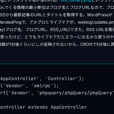
es.pingというメソッド名が使われる。
IXR_Library.php
というライ
んでくる情報の最小単位はブログ名とブログURLなので、ブログ
SSから最新記事のURLとタイトルを取得する。WordPressが
.extendedPingで、アメブロとライブドアが、weblogUpdates.
array(ブログ名、ブログURL、RSS_URL)できた。RSS URL
と思ったけど、どうもライブドアだとエラーになるから使うのや
投稿が1分後くらいにしか反映されないから、CRONで5分後に
'
AppController
'
, 
'
Controller
'
);
t
(
'
Vendor
'
, 
'
xmlrpc
'
);
ort('Vendor', 'phpquery/phpQuery/phpQuery
Controller
extends
AppController