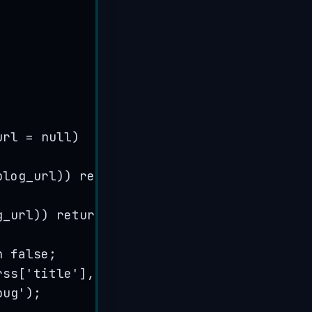
;
url
=
null
)
blog_url
)) 
return
false
;
g_url
)) 
return
false
;
n
false
;
rss
[
'
title
'
], 
$site
[
'
Site
'
][
'
id
'
])){
bug
'
);