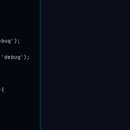
ebug
'
);
 
'
debug
'
);
){