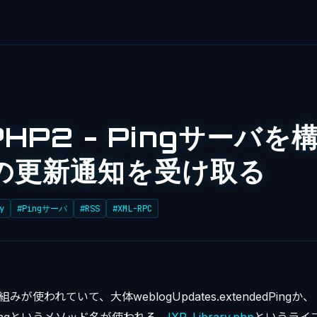
PHP2 - Pingサーバを
の更新通知を受け取る
y
#Pingサーバ
#RSS
#XML-RPC
みが使われていて、大体weblogUpdates.extendedPingか、