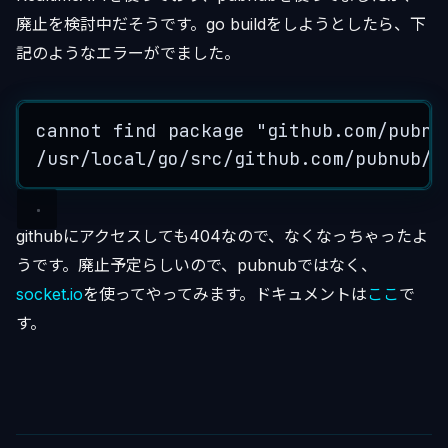
廃止を検討中だそうです。go buildをしようとしたら、下
記のようなエラーがでました。
cannot
find
package
"
github.com/pubnu
/
usr
/
local
/
go
/
src
/
github
.
com
/
pubnub
/
g
githubにアクセスしても404なので、なくなっちゃったよ
うです。廃止予定らしいので、pubnubではなく、
socket.io
を使ってやってみます。ドキュメントは
ここ
で
す。