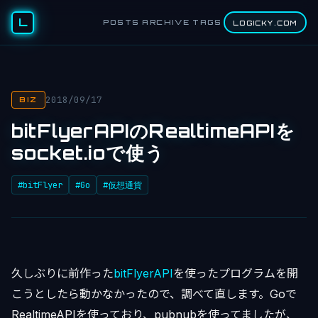
L
POSTS
ARCHIVE
TAGS
LOGICKY.COM
2018/09/17
BIZ
bitFlyerAPIのRealtimeAPIを
socket.ioで使う
#bitFlyer
#Go
#仮想通貨
久しぶりに前作った
bitFlyerAPI
を使ったプログラムを開
こうとしたら動かなかったので、調べて直します。Goで
RealtimeAPIを使っており、pubnubを使ってましたが、