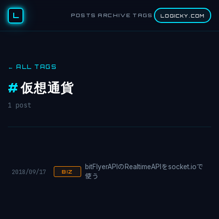
L
POSTS
ARCHIVE
TAGS
LOGICKY.COM
← ALL TAGS
#
仮想通貨
1 post
bitFlyerAPIのRealtimeAPIをsocket.ioで
2018/09/17
BIZ
使う