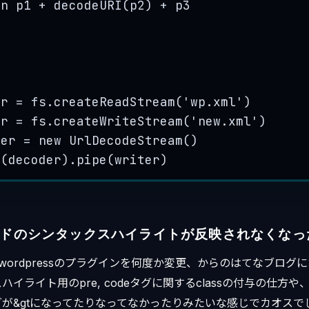
rn
p1
+
decodeURI
(
p2
) 
+
p3
er
=
fs
.
createReadStream
(
'
wp.xml
'
)
er
=
fs
.
createWriteStream
(
'
new.xml
'
)
der
=
new
UrlDecodeStream
()
e
(
decoder
)
.
pipe
(
writer
)
ドのシンタックスハイライトが反映されなくなっ
r、wordpressのプラグインを何度か変更、からのはてなブロ
イライト用のpre, codeタグに関するclassの付与の仕方や
が&gtになってたりなってなかったりみたいな感じでカオスで