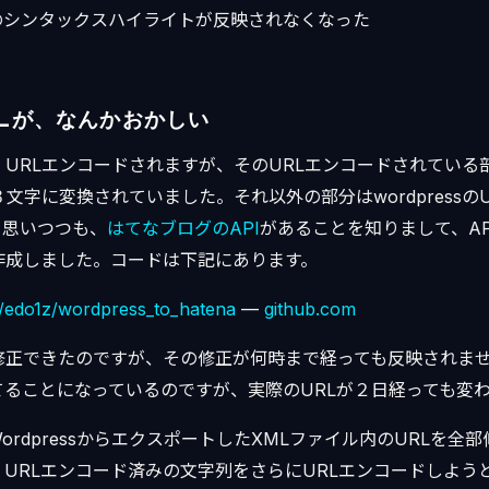
のシンタックスハイライトが反映されなくなった
Lが、なんかおかしい
、URLエンコードされますが、そのURLエンコードされている
３文字に変換されていました。それ以外の部分はwordpressの
と思いつつも、
はてなブログのAPI
があることを知りまして、A
作成しました。コードは下記にあります。
m/edo1z/wordpress_to_hatena
—
github.com
、修正できたのですが、その修正が何時まで経っても反映されま
てることになっているのですが、実際のURLが２日経っても変
ordpressからエクスポートしたXMLファイル内のURLを全
URLエンコード済みの文字列をさらにURLエンコードしようと