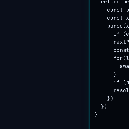
return
n
const
const
parse
(
if
 (
next
cons
for
(
aw
}
if
 (
reso
})
})
}