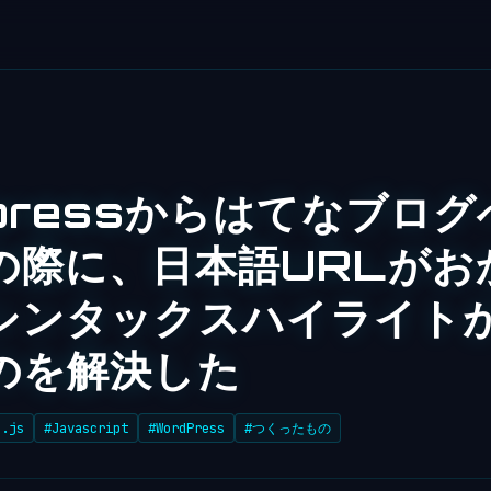
pressからはてなブロ
の際に、日本語URLがお
シンタックスハイライト
のを解決した
e.js
#Javascript
#WordPress
#つくったもの