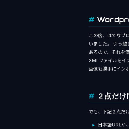
Word
この度、はてなブ
いました。 引っ越
あるので、それを
XMLファイルを
画像も勝手にイン
２点だけ
でも、下記２点だ
日本語URLが、