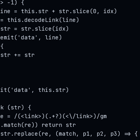
>
-
1
) {
line
=
this
.
str
+
str
.
slice
(
0
,
idx
)
=
this
.
decodeLink
(
line
)
.
str
=
str
.
slice
(
idx
)
.
emit
(
'
data
'
, 
line
)
 {
.
str
+=
str
mit
(
'
data
'
, 
this
.
str
)
nk
(
str
)
 {
re
=
/
(
<link>
)(
.
+?
)(
<
\/
link>
)
/
gm
r
.
match
(
re
)) 
return
str
str
.
replace
(
re
, 
(
match
, 
p1
, 
p2
, 
p3
)
=>
 {