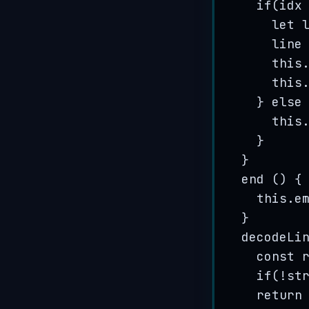
if
(
idx
let
line
this
this
} 
else
this
}
}
end
()
 {
this
.
e
}
decodeLi
const
if
(
!
st
return