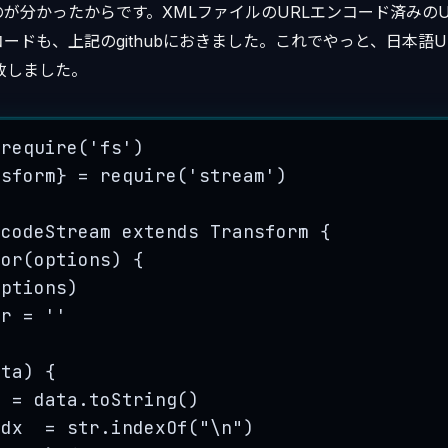
が分かったからです。XMLファイルのURLエンコード済みのU
ードも、上記のgithubにおきました。これでやっと、日本語U
一致しました。
require
(
'
fs
'
)
nsform
}
=
require
(
'
stream
'
)
ecodeStream
extends
Transform
 {
tor
(
options
)
 {
options
)
tr
=
''
ata
)
 {
r
=
data
.
toString
()
idx
=
str
.
indexOf
(
"
\n
"
)