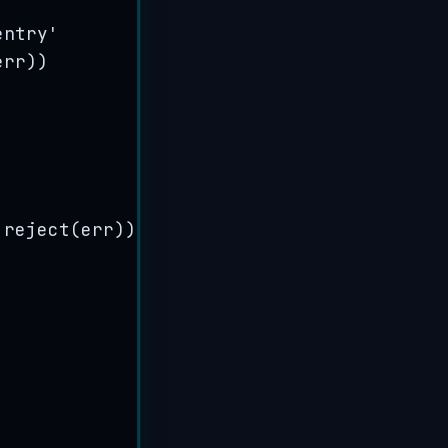
entry
'
err
))
reject
(
err
))