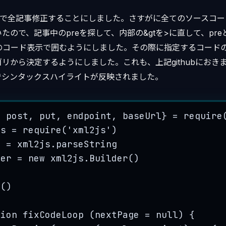
Iで全記事修正することにしました。さすがに全てのソースコー
ので、記事中のpreを探して、内部の&gtを>に直して、preと
wnのコード表示で囲むようにしました。その際に指定するコード
リから決定するようにしました。これも、上記githubにおき
でシンタックスハイライトが反映されました。
,
post
,
put
,
endpoint
,
baseUrl
}
=
require
js
=
require
(
'
xml2js
'
)
e
=
xml2js
.
parseString
der
=
new
xml2js
.
Builder
()
p
()
tion
fixCodeLoop
(
nextPage
=
null
)
 {