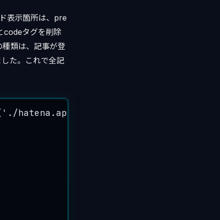
ド表示箇所は、pre
codeタグを削除
の種類は、記事が登
ました。これで全記
(
'
./hatena.api
'
)