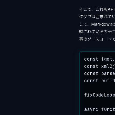
そこで、これもAP
タグでは囲まれていた
して、Markdo
録されているカテゴ
事のソースコード
const
{
get
const
xml2
const
pars
const
buil
fixCodeLoo
async
func