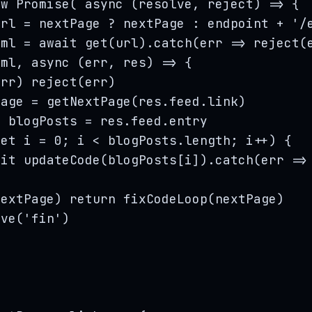
ew
Promise
( 
async
(
resolve
, 
reject
)
=>
 {
url
=
nextPage
?
nextPage
:
endpoint
+
'
/
xml
=
 await 
get
(
url
)
.
catch
(
err
=>
reject
(
xml
,
async
(
err
, 
res
)
=>
 {
err
) 
reject
(
err
)
Page
=
getNextPage
(
res
.
feed
.
link
)
t
blogPosts
=
res
.
feed
.
entry
let
i
=
0
; 
i
<
blogPosts
.
length
; 
i
++
) {
ait
updateCode
(
blogPosts
[
i
])
.
catch
(
err
=>
nextPage
) 
return
fixCodeLoop
(
nextPage
)
lve
(
'
fin
'
)