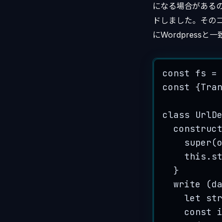
になる場合があるの
ドしました。そのコ
にWordpressと
const
fs
=
const
{
Tra
class
UrlD
construc
super
(
this
.
s
}
write
(
d
let
st
const