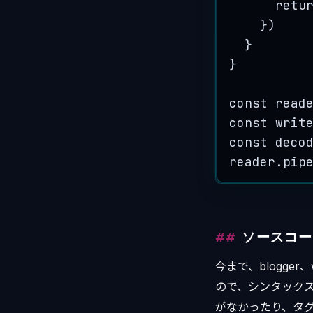
retu
})
}
}
const
read
const
writ
const
deco
reader
.
pip
ソースコー
今まで、blogge
ので、シンタックスハ
がなかったり、タグ