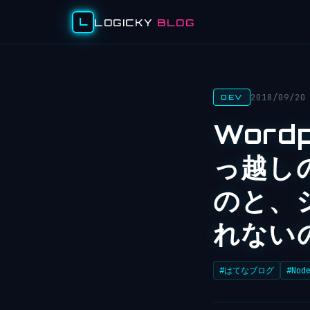
L
LOGICKY
BLOG
2018/09/20
DEV
Word
っ越し
のと、
れない
#はてなブログ
#Nod