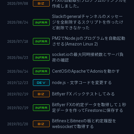
FTXの自動取引プログラムのサンプルを
2020/09/08
BIZ
作成しました。
Slackのgeneralチャンネルのメッセー
2020/08/24
ジを全削除するスクリプトを作ったけ
INFRA
ど削除できなかった
PM2でNode.jsのプログラムを自動起動
2020/07/18
INFRA
させる(Amazon Linux 2)
socket.ioの最大同時接続数とサーバ負
2020/06/23
INFRA
荷の確認
2020/06/14
CentOSのApacheでAdonisを動かす
INFRA
2019/12/23
node.js - 文字コードを変更する
DEV
2019/02/19
Bitflyer FX バックテストしてみる
BIZ
Bitflyer FXの約定データを取得して１秒
2019/02/19
INFRA
足データを作ってFirestoreに保存する
BitfinexとBitmexの板と約定履歴を
2019/01/20
BIZ
websocketで取得する