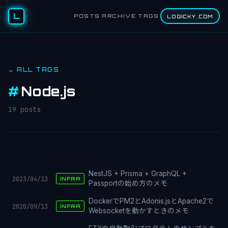
L
POSTS
ARCHIVE
TAGS
LOGICKY.COM
← ALL TAGS
#
Node.js
19 posts
NestJS + Prisma + GraphQL +
2023/04/13
INFRA
Passportの始め方のメモ
DockerでPM2とAdonis.jsとApache2で
2020/09/13
INFRA
Websocketを動かすときのメモ